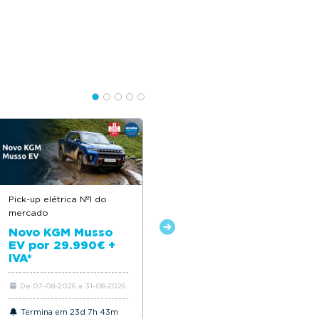
Pick-up elétrica Nº1 do
Descontos até 12.500€
mercado
Novo Citroën ë-C4
Novo KGM Musso
EV por 29.990€ +
IVA*
De 07-08-2026 a 31-08-2026
De 06-08-2026 a 31-08-2026
Termina em 23d 7h 43m
Termina em 23d 7h 43m