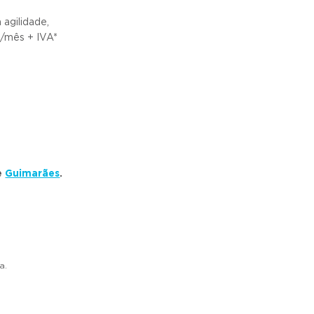
agilidade,
€/mês + IVA*
e
Guimarães
.
a.