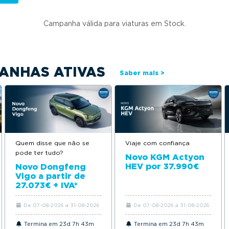
Campanha válida para viaturas em Stock.
ANHAS ATIVAS
Saber mais >
Quem disse que não se
Viaje com confiança
pode ter tudo?
Novo KGM Actyon
HEV por 37.990€
Novo Dongfeng
Vigo a partir de
27.073€ + IVA*
De 07-08-2026 a 31-08-2026
De 07-08-2026 a 31-08-2026
Termina em 23d 7h 43m
Termina em 23d 7h 43m