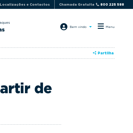
Localizações e Contactos
Chamada Gratuita
800 225 588
aques
Bem vindo
Menu
as
Partilha
artir de