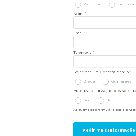
Particular
Empresa
Nome
*
Email
*
Telemóvel
*
Selecione um Concessionário
*
Braga
Guimarães
Autoriza a utilização dos seus 
Sim
Não
Ao submeter o formulário está a conco