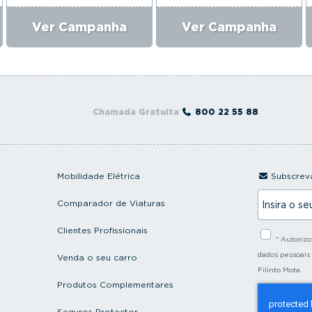
Ver Campanha
Ver Campanha
Chamada Gratuita
800 22 55 88
Mobilidade Elétrica
Subscreva
I
Comparador de Viaturas
n
s
i
Clientes Profissionais
* Autoriz
r
a
dados pessoais
Venda o seu carro
o
Filinto Mota.
s
Produtos Complementares
e
u
e
Seguros Protector