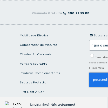
Chamada Gratuita
800 22 55 88
Mobilidade Elétrica
Subscreva
I
Comparador de Viaturas
n
s
i
Clientes Profissionais
* Autoriz
r
a
dados pessoais
Venda o seu carro
o
Filinto Mota.
s
Produtos Complementares
e
u
e
Seguros Protector
m
a
First Rent A Car
i
l
Artigos e Notícias
ctos