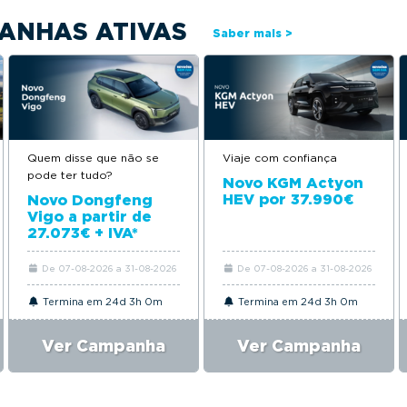
ANHAS ATIVAS
Saber mais >
Quem disse que não se
Viaje com confiança
pode ter tudo?
Novo KGM Actyon
HEV por 37.990€
Novo Dongfeng
Vigo a partir de
27.073€ + IVA*
De 07-08-2026 a 31-08-2026
De 07-08-2026 a 31-08-2026
Termina em 24d 3h 0m
Termina em 24d 3h 0m
Ver Campanha
Ver Campanha