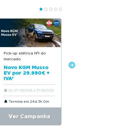
Pick-up elétrica Nº1 do
Descontos até 12.500€
mercado
Novo Citroën ë-C4
Novo KGM Musso
EV por 29.990€ +
IVA*
De 07-08-2026 a 31-08-2026
De 06-08-2026 a 31-08-2026
Termina em 24d 3h 0m
Termina em 24d 3h 0m
Ver Campanha
Ver Campanha