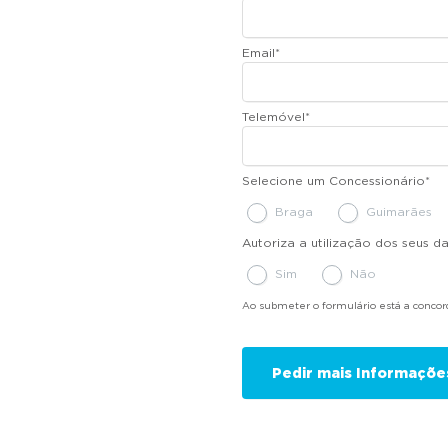
Email
*
Telemóvel
*
Selecione um Concessionário
*
Braga
Guimarães
Autoriza a utilização dos seus 
Sim
Não
Ao submeter o formulário está a conco