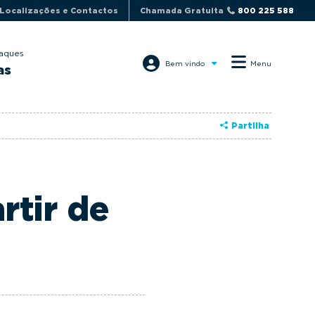
Localizações e Contactos
Chamada Gratuita
800 225 588
aques
Bem vindo
Menu
as
Partilha
rtir de