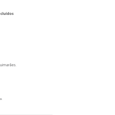
ncluídos
uimarães.
a.