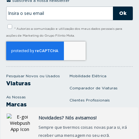
Subscreva a nossa newsletter
I
n
s
i
* Autorizo a comunicação e utilização dos meus dados pessoais para
r
a
acções de Marketing do Grupo Filinto Mota.
o
s
e
u
e
m
a
i
Pesquisar Novos ou Usados
Mobilidade Elétrica
l
Viaturas
Comparador de Viaturas
As Nossas
Clientes Profissionais
Marcas
Venda o seu carro
Produtos e serviços
Produtos Complementares
Oficina
Seguros Protector