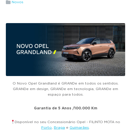
g
Novos
a
t
i
o
n
O Novo Opel Grandland é GRANDe em todos os sentidos.
GRANDe em design, GRANDe em tecnologia, GRANDe em
espaço para todos.
Garantia de 5 Anos /100.000 Km
Disponível no seu Concessionário Opel - FILINTO MOTA no
Porto
,
Braga
e
Guimarães
.