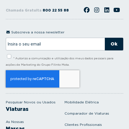
Chamada Gratuita
800 22 55 88
Subscreva a nossa newsletter
I
n
s
i
* Autorizo a comunicação e utilização dos meus dados pessoais para
r
a
acções de Marketing do Grupo Filinto Mota.
o
s
e
u
e
m
a
i
Pesquisar Novos ou Usados
Mobilidade Elétrica
l
Viaturas
Comparador de Viaturas
As Nossas
Clientes Profissionais
Marcas