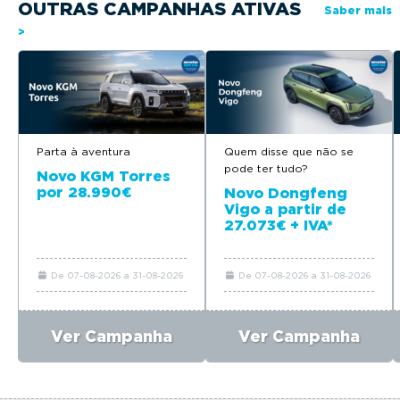
OUTRAS CAMPANHAS ATIVAS
Saber mais
>
Parta à aventura
Quem disse que não se
pode ter tudo?
Novo KGM Torres
por 28.990€
Novo Dongfeng
Vigo a partir de
27.073€ + IVA*
De 07-08-2026 a 31-08-2026
De 07-08-2026 a 31-08-2026
Ver Campanha
Ver Campanha