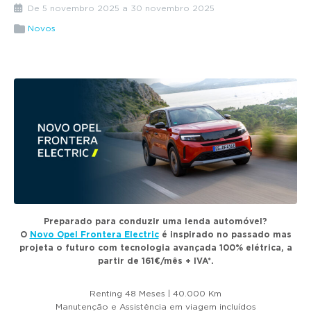
g
De 5 novembro 2025 a 30 novembro 2025
a
Novos
t
i
o
n
Preparado para conduzir uma lenda automóvel?
O
Novo Opel Frontera Electric
é inspirado no passado mas
projeta o futuro com tecnologia avançada 100% elétrica, a
partir de 161€/mês + IVA*.
Renting 48 Meses | 40.000 Km
Manutenção e Assistência em viagem incluídos