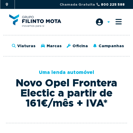
S
S
Chamada Gratuita
800 225 588
k
k
i
i
p
p
t
t
o
o
Viaturas
Marcas
Oficina
Campanhas
p
m
r
a
i
i
Uma lenda automóvel
m
n
Novo Opel Frontera
a
c
r
o
Electic a partir de
y
n
161€/mês + IVA*
n
t
a
e
v
n
i
t