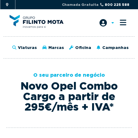
S
S
Chamada Gratuita
800 225 588
k
k
i
i
p
p
t
t
o
o
Viaturas
Marcas
Oficina
Campanhas
p
m
r
a
i
i
O seu parceiro de negócio
m
n
Novo Opel Combo
a
c
r
o
Cargo a partir de
y
n
295€/mês + IVA*
n
t
a
e
v
n
i
t