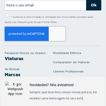
I
n
s
i
* Autorizo a comunicação e utilização dos meus dados pessoais para
r
a
acções de Marketing do Grupo Filinto Mota.
o
s
e
u
e
m
a
i
Pesquisar Novos ou Usados
Mobilidade Elétrica
l
Viaturas
Comparador de Viaturas
As Nossas
Clientes Profissionais
Marcas
Venda o seu carro
Produtos e serviços
Produtos Complementares
Oficina
Seguros Protector
Promoções e Destaques