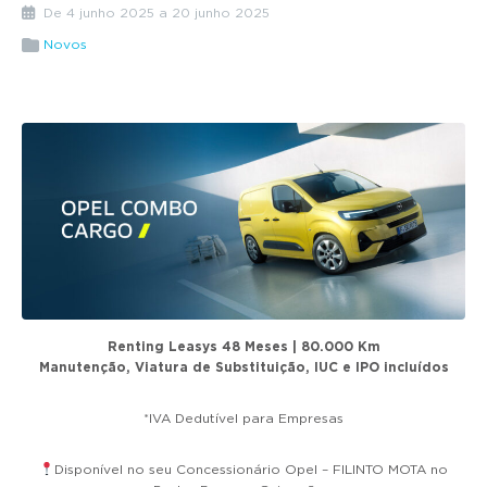
g
De 4 junho 2025 a 20 junho 2025
a
Novos
t
i
o
n
Renting Leasys 48 Meses | 80.000 Km
Manutenção, Viatura de Substituição, IUC e IPO incluídos
*IVA Dedutível para Empresas
Disponível no seu Concessionário Opel – FILINTO MOTA no