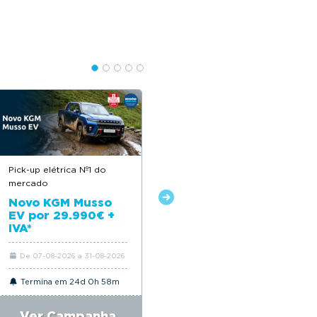
Pick-up elétrica Nº1 do
Descontos até 12.500€
mercado
Novo Citroën ë-C4
Novo KGM Musso
EV por 29.990€ +
IVA*
De 07-08-2026 a 31-08-2026
De 06-08-2026 a 31-08-2026
Termina em 24d 0h 58m
Termina em 24d 0h 58m
Ver Campanha
Ver Campanha