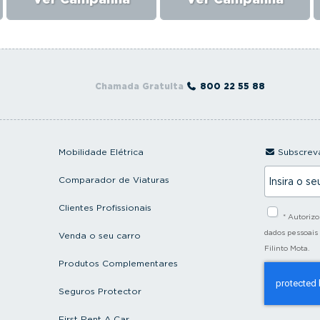
Chamada Gratuita
800 22 55 88
Mobilidade Elétrica
Subscreva
I
Comparador de Viaturas
n
s
i
Clientes Profissionais
* Autoriz
r
a
dados pessoais
Venda o seu carro
o
Filinto Mota.
s
Produtos Complementares
e
u
e
Seguros Protector
m
a
First Rent A Car