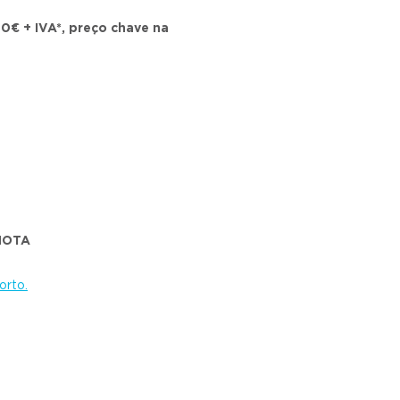
0€ + IVA*, preço chave na
 MOTA
orto.