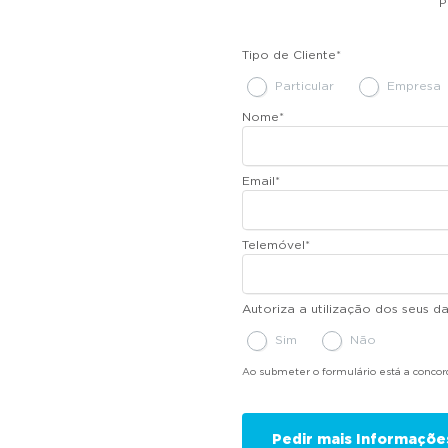
P
Tipo de Cliente
*
Particular
Empresa
Nome
*
Email
*
Telemóvel
*
Autoriza a utilização dos seus 
Sim
Não
Ao submeter o formulário está a conco