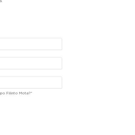
a.
po Filinto Mota?
*