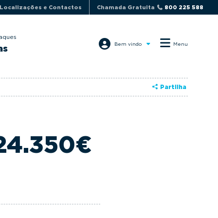
Localizações e Contactos
Chamada Gratuita
800 225 588
aques
Bem vindo
Menu
as
Partilha
24.350€