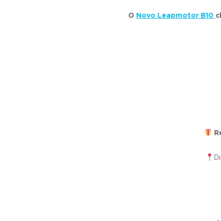
O
Novo Leapmotor B10
c
Re
D