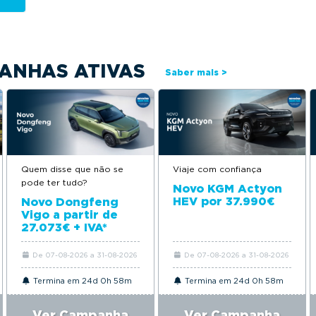
ANHAS ATIVAS
Saber mais >
Quem disse que não se
Viaje com confiança
pode ter tudo?
Novo KGM Actyon
HEV por 37.990€
Novo Dongfeng
Vigo a partir de
27.073€ + IVA*
De 07-08-2026 a 31-08-2026
De 07-08-2026 a 31-08-2026
Termina em 24d 0h 58m
Termina em 24d 0h 58m
Ver Campanha
Ver Campanha