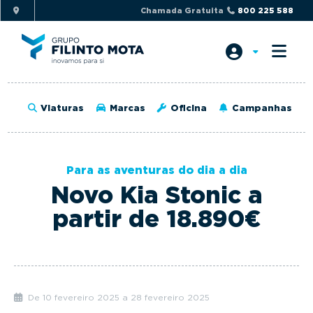
S
S
Chamada Gratuita
800 225 588
k
k
i
i
p
p
t
t
o
o
Viaturas
Marcas
Oficina
Campanhas
p
m
r
a
i
i
Para as aventuras do dia a dia
m
n
Novo Kia Stonic a
a
c
r
o
partir de 18.890€
y
n
n
t
a
e
v
n
De 10 fevereiro 2025 a 28 fevereiro 2025
i
t