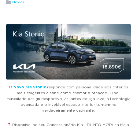
g
Novos
a
t
i
o
n
O
Novo
Kia Stonic
responde com personalidade aos critérios
mais exigentes e sabe como chamar a atenção. O seu
musculado design desportivo, as jantes de liga leve, a tecnologia
avançada e o invejável espaço interior tornam-no
verdadeiramente cativante.
Disponível no seu Concessionário Kia - FILINTO MOTA na Maia.