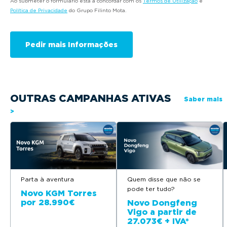
Ao submeter o formulário está a concordar com os
Termos de Utilização
e
Política de Privacidade
do Grupo Filinto Mota.
OUTRAS CAMPANHAS ATIVAS
Saber mais
>
Parta à aventura
Quem disse que não se
pode ter tudo?
Novo KGM Torres
por 28.990€
Novo Dongfeng
Vigo a partir de
27.073€ + IVA*