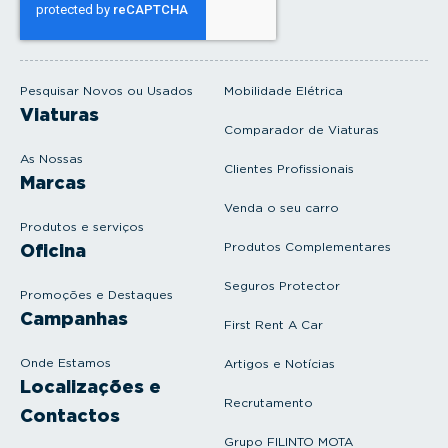
e
u
e
m
a
i
Pesquisar Novos ou Usados
Mobilidade Elétrica
l
Viaturas
Comparador de Viaturas
As Nossas
Clientes Profissionais
Marcas
Venda o seu carro
Produtos e serviços
Produtos Complementares
Oficina
Seguros Protector
Promoções e Destaques
Campanhas
First Rent A Car
Onde Estamos
Artigos e Notícias
Localizações e
Recrutamento
Contactos
Grupo FILINTO MOTA