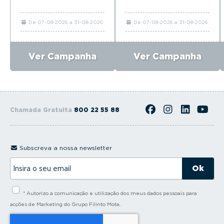
De 07-08-2026 a 31-08-2026
De 07-08-2026 a 31-08-2026
Ver Campanha
Ver Campanha
Chamada Gratuita
800 22 55 88
Subscreva a nossa newsletter
I
n
s
i
* Autorizo a comunicação e utilização dos meus dados pessoais para
r
a
acções de Marketing do Grupo Filinto Mota.
o
s