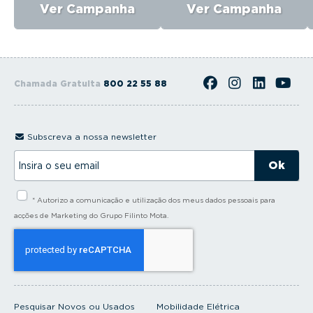
Ver Campanha
Ver Campanha
Chamada Gratuita
800 22 55 88
Subscreva a nossa newsletter
I
n
s
i
* Autorizo a comunicação e utilização dos meus dados pessoais para
r
a
acções de Marketing do Grupo Filinto Mota.
o
s
e
u
e
m
a
i
Pesquisar Novos ou Usados
Mobilidade Elétrica
l