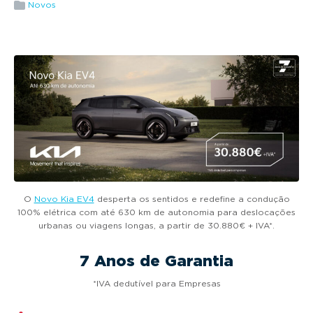
g
Novos
a
t
i
o
n
O
Novo Kia EV4
desperta os sentidos e redefine a condução
100% elétrica com até 630 km de autonomia para deslocações
urbanas ou viagens longas, a partir de 30.880€ + IVA*.
7 Anos de Garantia
*IVA dedutível para Empresas