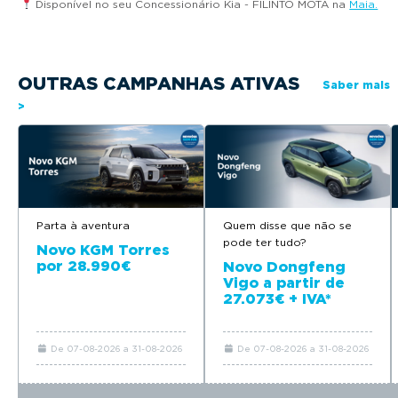
Disponível no seu Concessionário Kia - FILINTO MOTA na
Maia.
OUTRAS CAMPANHAS ATIVAS
Saber mais
>
Parta à aventura
Quem disse que não se
pode ter tudo?
Novo KGM Torres
por 28.990€
Novo Dongfeng
Vigo a partir de
27.073€ + IVA*
De 07-08-2026 a 31-08-2026
De 07-08-2026 a 31-08-2026