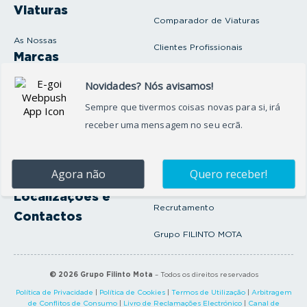
Viaturas
Comparador de Viaturas
As Nossas
Clientes Profissionais
Marcas
Venda o seu carro
Produtos e serviços
Produtos Complementares
Oficina
Seguros Protector
Promoções e Destaques
Campanhas
First Rent A Car
Onde Estamos
Artigos e Notícias
Localizações e
Recrutamento
Contactos
Grupo FILINTO MOTA
©
2026
Grupo Filinto Mota
– Todos os direitos reservados
Política de Privacidade
|
Política de Cookies
|
Termos de Utilização
|
Arbitragem
de Conflitos de Consumo
|
Livro de Reclamações Electrónico
|
Canal de