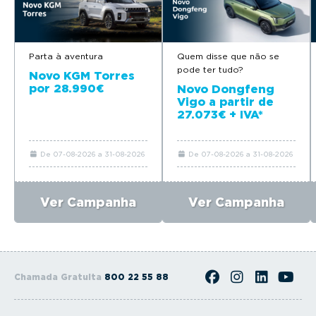
Parta à aventura
Quem disse que não se
pode ter tudo?
Novo KGM Torres
por 28.990€
Novo Dongfeng
Vigo a partir de
27.073€ + IVA*
De 07-08-2026 a 31-08-2026
De 07-08-2026 a 31-08-2026
Ver Campanha
Ver Campanha
Chamada Gratuita
800 22 55 88