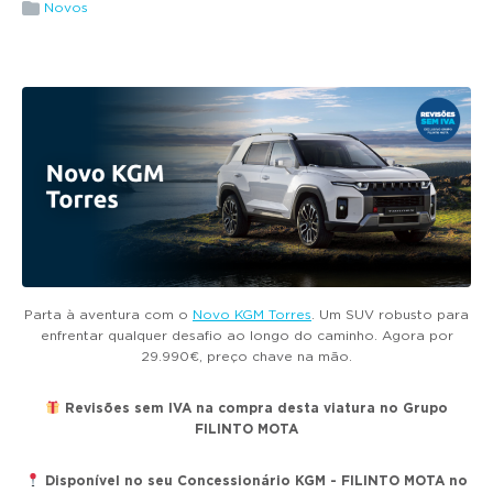
g
Novos
a
t
i
o
n
Parta à aventura com o
Novo KGM Torres
. Um SUV robusto para
enfrentar qualquer desafio ao longo do caminho. Agora por
29.990€, preço chave na mão.
Revisões sem IVA na compra desta viatura no Grupo
FILINTO MOTA
Disponível no seu Concessionário KGM - FILINTO MOTA no