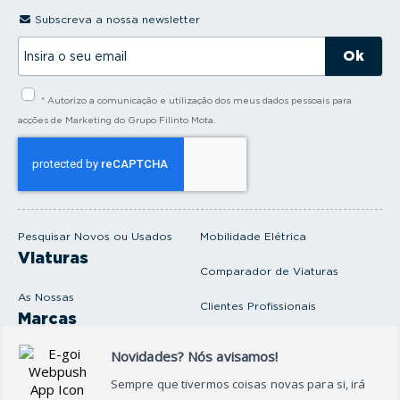
Subscreva a nossa newsletter
I
n
s
i
* Autorizo a comunicação e utilização dos meus dados pessoais para
r
a
acções de Marketing do Grupo Filinto Mota.
o
s
e
u
e
m
a
i
Pesquisar Novos ou Usados
Mobilidade Elétrica
l
Viaturas
Comparador de Viaturas
As Nossas
Clientes Profissionais
Marcas
Venda o seu carro
Produtos e serviços
Produtos Complementares
Oficina