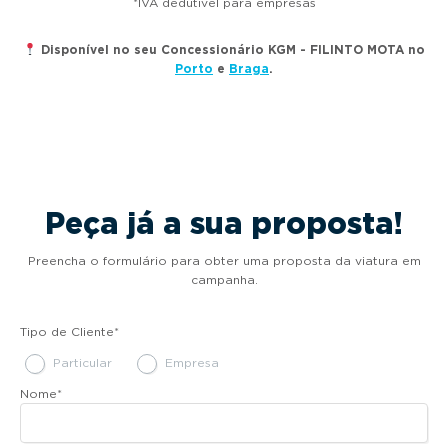
*IVA dedutível para empresas
Disponível no seu Concessionário KGM - FILINTO MOTA no
Porto
e
Braga
.
Peça já a sua proposta!
Preencha o formulário para obter uma proposta da viatura em
campanha.
Tipo de Cliente
*
Particular
Empresa
Nome
*