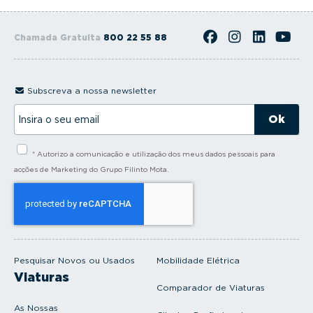
Chamada Gratuita
800 22 55 88
Subscreva a nossa newsletter
I
n
s
i
* Autorizo a comunicação e utilização dos meus dados pessoais para
r
a
acções de Marketing do Grupo Filinto Mota.
o
s
e
u
e
m
a
i
Pesquisar Novos ou Usados
Mobilidade Elétrica
l
Viaturas
Comparador de Viaturas
As Nossas