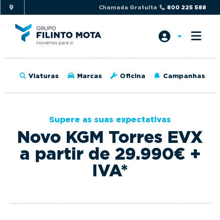
S
S
Chamada Gratuita
800 225 588
k
k
i
i
p
p
t
t
o
o
Viaturas
Marcas
Oficina
Campanhas
p
m
r
a
i
i
Supere as suas expectativas
m
n
Novo KGM Torres EVX
a
c
r
o
a partir de 29.990€ +
y
n
IVA*
n
t
a
e
v
n
i
t