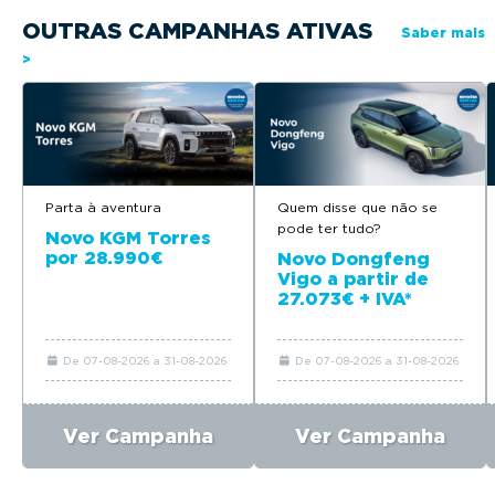
OUTRAS CAMPANHAS ATIVAS
Saber mais
>
Parta à aventura
Quem disse que não se
pode ter tudo?
Novo KGM Torres
por 28.990€
Novo Dongfeng
Vigo a partir de
27.073€ + IVA*
De 07-08-2026 a 31-08-2026
De 07-08-2026 a 31-08-2026
Ver Campanha
Ver Campanha