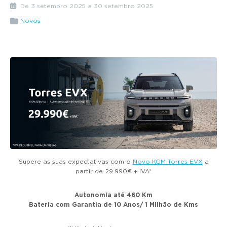
g
De 3 setembro 2025 a 30 setembro 2025
a
Novos
t
i
o
n
Supere as suas expectativas com o
Novo KGM Torres EVX
a
partir de 29.990€ + IVA*
Autonomia até 460 Km
Bateria com Garantia de 10 Anos/ 1 Milhão de Kms