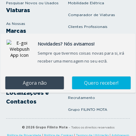
i
Pesquisar Novos ou Usados
Mobilidade Elétrica
l
Viaturas
Comparador de Viaturas
As Nossas
Clientes Profissionais
Marcas
Venda o seu carro
Produtos e serviços
Produtos Complementares
Oficina
Seguros Protector
Promoções e Destaques
Campanhas
First Rent A Car
Onde Estamos
Artigos e Notícias
Localizações e
Recrutamento
Contactos
Grupo FILINTO MOTA
©
2026
Grupo Filinto Mota
– Todos os direitos reservados
Política de Privacidade
|
Política de Cookies
|
Termos de Utilização
|
Arbitragem