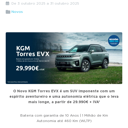
g
De 3 outubro 2025 a 31 outubro 2025
a
Novos
t
i
o
n
O Novo KGM Torres EVX é um SUV imponente com um
espírito aventureiro e uma autonomia elétrica que o leva
mais longe, a partir de 29.990€ + IVA*
Bateria com garantia de 10 Anos | 1 Milhão de Km
Autonomia até 460 Km (WLTP)