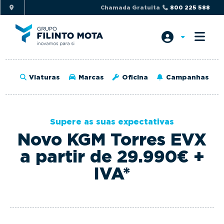
S
S
Chamada Gratuita
800 225 588
k
k
i
i
p
p
t
t
o
o
Viaturas
Marcas
Oficina
Campanhas
p
m
r
a
i
i
Supere as suas expectativas
m
n
Novo KGM Torres EVX
a
c
r
o
a partir de 29.990€ +
y
n
IVA*
n
t
a
e
v
n
i
t