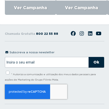
Ver Campanha
Ver Campanha
Chamada Gratuita
800 22 55 88
Subscreva a nossa newsletter
I
n
s
i
* Autorizo a comunicação e utilização dos meus dados pessoais para
r
a
acções de Marketing do Grupo Filinto Mota.
o
s
e
u
e
m
a