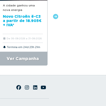
A cidade ganhou uma
Feito para acompanhar o
nova energia
seu dia a dia
Novo Citroën ë-C3
Novo Citroën C3 a
a partir de 18.905€
partir de 18.650€*
+ IVA*
De 06-08-2026 a 31-08-2026
De 06-08-2026 a 31-08-2026
Termina em 24d 23h 21m
Termina em 24d 23h 21m
Ver Campanha
Ver Campanha