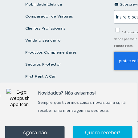
Mobilidade Elétrica
Subscreva
I
Comparador de Viaturas
n
s
i
Clientes Profissionais
* Autoriz
r
a
dados pessoais
Venda o seu carro
o
Filinto Mota.
s
Produtos Complementares
e
u
e
Seguros Protector
m
a
First Rent A Car
i
l
Artigos e Notícias
ctos
Recrutamento
Grupo FILINTO MOTA
©
2026
Grupo Filinto Mota
– Todos os direitos reservados