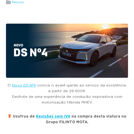
g
Novos
a
t
i
o
n
O
Novo DS Nº4
coloca o avant-garde ao serviço da excelência,
a partir de 29.900€.
Desfrute de uma experiência de condução inspiradora com
motorização Híbrida MHEV.
Usufrua de
Revisões sem IVA
na compra desta viatura no
Grupo FILINTO MOTA.