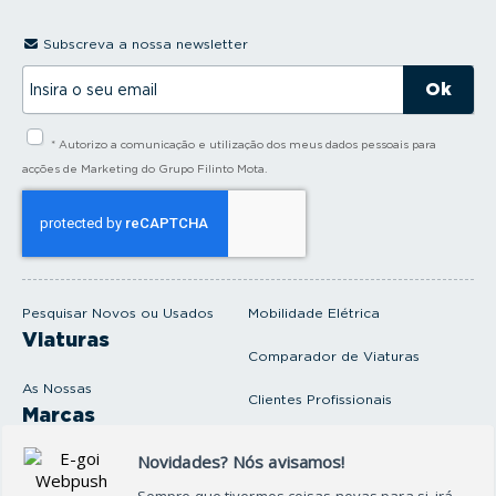
Subscreva a nossa newsletter
I
n
s
i
* Autorizo a comunicação e utilização dos meus dados pessoais para
r
a
acções de Marketing do Grupo Filinto Mota.
o
s
e
u
e
m
a
i
Pesquisar Novos ou Usados
Mobilidade Elétrica
l
Viaturas
Comparador de Viaturas
As Nossas
Clientes Profissionais
Marcas
Venda o seu carro
Produtos e serviços
Produtos Complementares
Oficina