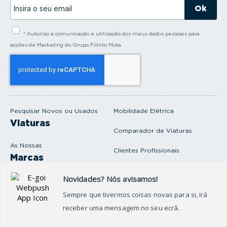
I
n
s
i
* Autorizo a comunicação e utilização dos meus dados pessoais para
r
a
acções de Marketing do Grupo Filinto Mota.
o
s
e
u
e
m
a
i
Pesquisar Novos ou Usados
Mobilidade Elétrica
l
Viaturas
Comparador de Viaturas
As Nossas
Clientes Profissionais
Marcas
Venda o seu carro
Produtos e serviços
Produtos Complementares
Oficina
Seguros Protector
Promoções e Destaques
Campanhas