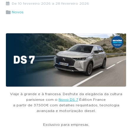
g
De 10 fevereiro 2026 a 28 fevereiro 2026
a
Novos
t
i
o
n
Viaje à grande e à francesa. Desfrute da elegância da cultura
parisiense com o
Novo DS 7
Édition France
a partir de 37.500€ com detalhes requintados, tecnologia
avançada e motorização diesel.
Exclusivo para empresas.