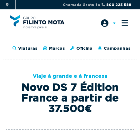
S
S
Chamada Gratuita
800 225 588
k
k
i
i
p
p
t
t
o
o
Viaturas
Marcas
Oficina
Campanhas
p
m
r
a
i
i
Viaje à grande e à francesa
m
n
Novo DS 7 Édition
a
c
r
o
France a partir de
y
n
37.500€
n
t
a
e
v
n
i
t