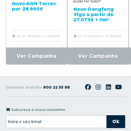
pode ter tudo?
Novo KGM Torres
por 28.990€
Novo Dongfeng
Vigo a partir de
27.073€ + IVA*
De 07-08-2026 a 31-08-2026
De 07-08-2026 a 31-08-2026
Ver Campanha
Ver Campanha
Chamada Gratuita
800 22 55 88
Subscreva a nossa newsletter
I
n
s