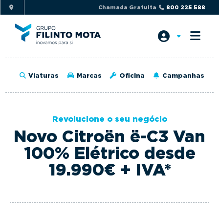
S
S
Chamada Gratuita
800 225 588
k
k
i
i
p
p
t
t
o
o
Viaturas
Marcas
Oficina
Campanhas
p
m
r
a
i
i
Revolucione o seu negócio
m
n
Novo Citroën ë-C3 Van
a
c
r
o
100% Elétrico desde
y
n
19.990€ + IVA*
n
t
a
e
v
n
i
t