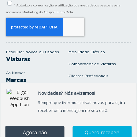
i
* Autorizo a comunicação e utilização dos meus dados pessoais para
r
a
acções de Marketing do Grupo Filinto Mota.
o
s
e
u
e
m
a
i
Pesquisar Novos ou Usados
Mobilidade Elétrica
l
Viaturas
Comparador de Viaturas
As Nossas
Clientes Profissionais
Marcas
Venda o seu carro
Produtos e serviços
Produtos Complementares
Oficina
Seguros Protector
Promoções e Destaques
Campanhas
First Rent A Car
Onde Estamos
Artigos e Notícias