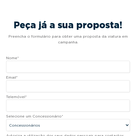
Peça já a sua proposta!
Preencha o formulário para obter uma proposta da viatura em
campanha.
Nome
*
Email
*
Telemóvel
*
Selecione um Concessionário
*
Autoriza a utilização dos seus dados pessoais para contactos