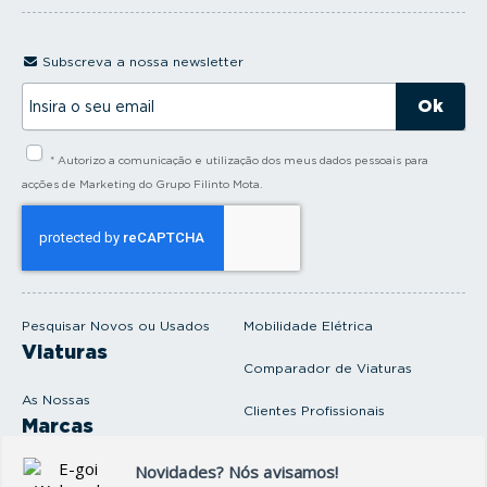
Subscreva a nossa newsletter
I
n
s
i
* Autorizo a comunicação e utilização dos meus dados pessoais para
r
a
acções de Marketing do Grupo Filinto Mota.
o
s
e
u
e
m
a
i
Pesquisar Novos ou Usados
Mobilidade Elétrica
l
Viaturas
Comparador de Viaturas
As Nossas
Clientes Profissionais
Marcas
Venda o seu carro
Produtos e serviços