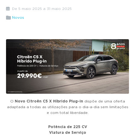
g
De 5 maio 2025 a 31 maio 2025
a
t
Novos
i
o
n
O
Novo Citroën
C5 X Híbrido
Plug-in
dispõe de uma oferta
adaptada a todas as utilizações para o dia-a-dia sem limitações
e com total liberdade.
Potência de 225 CV
Viatura de Serviço