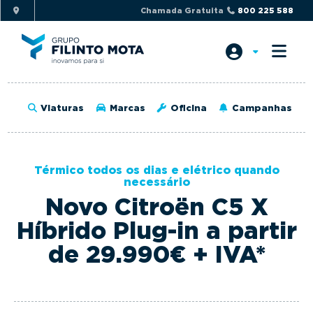
S
S
Chamada Gratuita
800 225 588
k
k
i
i
p
p
t
t
o
o
Viaturas
Marcas
Oficina
Campanhas
p
m
r
a
i
i
Térmico todos os dias e elétrico quando
m
n
necessário
a
c
Novo Citroën C5 X
r
o
Híbrido Plug-in a partir
y
n
n
t
de 29.990€ + IVA*
a
e
v
n
i
t