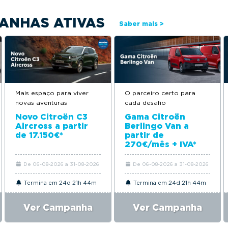
ANHAS ATIVAS
Saber mais >
Mais espaço para viver
O parceiro certo para
novas aventuras
cada desafio
Novo Citroën C3
Gama Citroën
Aircross a partir
Berlingo Van a
de 17.150€*
partir de
270€/mês + IVA*
De 06-08-2026 a 31-08-2026
De 06-08-2026 a 31-08-2026
Termina em 24d 21h 44m
Termina em 24d 21h 44m
Ver Campanha
Ver Campanha