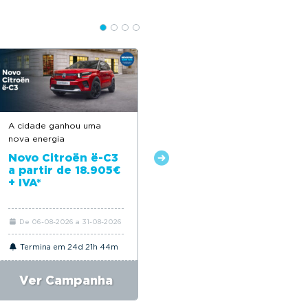
A cidade ganhou uma
Feito para acompanhar o
nova energia
seu dia a dia
Novo Citroën ë-C3
Novo Citroën C3 a
a partir de 18.905€
partir de 18.650€*
+ IVA*
De 06-08-2026 a 31-08-2026
De 06-08-2026 a 31-08-2026
Termina em 24d 21h 44m
Termina em 24d 21h 44m
Ver Campanha
Ver Campanha