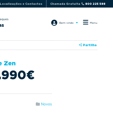
Localizações e Contactos
Chamada Gratuita
800 225 588
aques
Bem vindo
Menu
as
Partilha
e Zen
3.990€
Novos