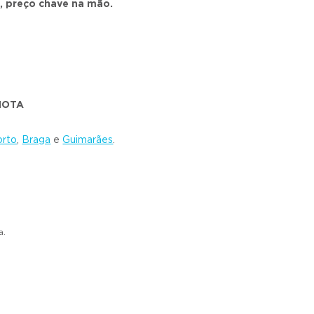
, preço chave na mão.
 MOTA
orto
,
Braga
e
Guimarães
.
a.