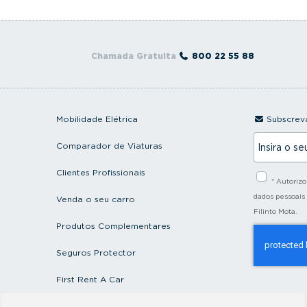
Chamada Gratuita
800 22 55 88
Mobilidade Elétrica
Subscreva
I
Comparador de Viaturas
n
s
i
Clientes Profissionais
* Autoriz
r
a
dados pessoais
Venda o seu carro
o
Filinto Mota.
s
Produtos Complementares
e
u
e
Seguros Protector
m
a
First Rent A Car
i
l
Artigos e Notícias