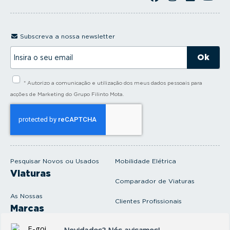
Subscreva a nossa newsletter
I
n
s
i
* Autorizo a comunicação e utilização dos meus dados pessoais para
r
a
acções de Marketing do Grupo Filinto Mota.
o
s
e
u
e
m
a
i
Pesquisar Novos ou Usados
Mobilidade Elétrica
l
Viaturas
Comparador de Viaturas
As Nossas
Clientes Profissionais
Marcas
Venda o seu carro