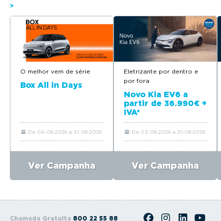
>
O melhor vem de série
Eletrizante por dentro e
por fora
Box All in Days
Novo Kia EV6 a
partir de 36.990€ +
IVA*
De 04-08-2026 a 31-08-2026
De 03-08-2026 a 31-08-2026
Ver Campanha
Ver Campanha
Chamada Gratuita
800 22 55 88