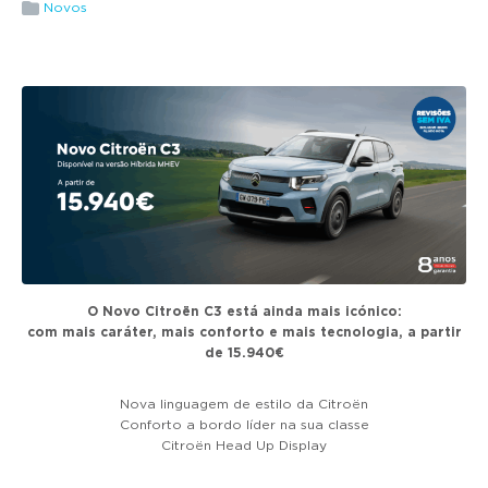
g
Novos
a
t
i
o
n
O Novo Citroën C3 está ainda mais icónico:
com mais caráter, mais conforto e mais tecnologia, a partir
de 15.940€
Nova linguagem de estilo da Citroën
Conforto a bordo líder na sua classe
Citroën Head Up Display