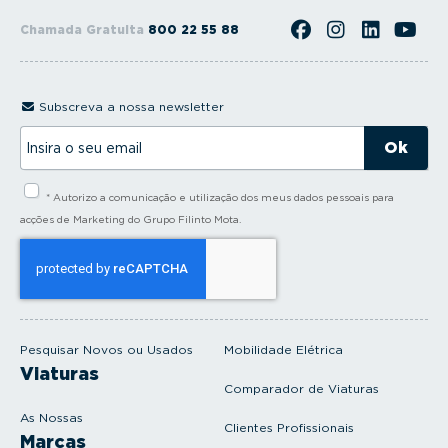
Chamada Gratuita
800 22 55 88
Subscreva a nossa newsletter
I
n
s
i
* Autorizo a comunicação e utilização dos meus dados pessoais para
r
a
acções de Marketing do Grupo Filinto Mota.
o
s
e
u
e
m
a
i
Pesquisar Novos ou Usados
Mobilidade Elétrica
l
Viaturas
Comparador de Viaturas
As Nossas
Clientes Profissionais
Marcas