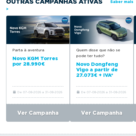
OUTRAS CAMPANHAS ATIVAS
Saber mais
>
Parta à aventura
Quem disse que não se
pode ter tudo?
Novo KGM Torres
por 28.990€
Novo Dongfeng
Vigo a partir de
27.073€ + IVA*
De 07-08-2026 a 31-08-2026
De 07-08-2026 a 31-08-2026
Ver Campanha
Ver Campanha