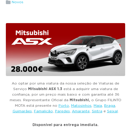
g
Novos
a
t
i
o
n
Ao optar por uma viatura da nossa seleção de Viaturas de
Serviço
Mitsubishi ASX 1.3
está a adquirir uma viatura de
confiança, por um preço mais baixo e com garantia até 36
meses. Representante Oficial da
Mitsubishi,
o Grupo FILINTO
MOTA está presente no
Porto
,
Matosinhos
,
Maia
,
Braga
,
Guimarães
,
Famalicão
,
Paredes
,
Amarante
,
Sintra
e
Seixal
.
Disponível para entrega imediata.