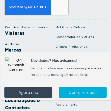
s
e
u
e
m
a
i
Pesquisar Novos ou Usados
Mobilidade Elétrica
l
Viaturas
Comparador de Viaturas
As Nossas
Clientes Profissionais
Marcas
Venda o seu carro
Produtos e serviços
Produtos Complementares
Oficina
Seguros Protector
Promoções e Destaques
Campanhas
First Rent A Car
Onde Estamos
Artigos e Notícias
Localizações e
Recrutamento
Contactos