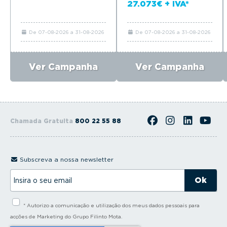
27.073€ + IVA*
De 07-08-2026 a 31-08-2026
De 07-08-2026 a 31-08-2026
Ver Campanha
Ver Campanha
Chamada Gratuita
800 22 55 88
Subscreva a nossa newsletter
I
n
s
i
* Autorizo a comunicação e utilização dos meus dados pessoais para
r
a
acções de Marketing do Grupo Filinto Mota.
o