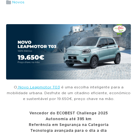
g
Novos
a
t
i
o
n
O
Novo Leapmotor T03
é uma escolha inteligente para a
mobilidade urbana. Desfrute de um citadino eficiente, económico
e sustentável por 19.650€, preço chave na mão.
Vencedor do ECOBEST Challenge 2025
Autonomia até 395 km
Referência em Segurança na Categoria
Tecnologia avançada para o dia a dia