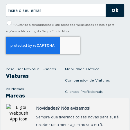
I
n
s
i
* Autorizo a comunicação e utilização dos meus dados pessoais para
r
a
acções de Marketing do Grupo Filinto Mota.
o
s
e
u
e
m
a
i
Pesquisar Novos ou Usados
Mobilidade Elétrica
l
Viaturas
Comparador de Viaturas
As Nossas
Clientes Profissionais
Marcas
Venda o seu carro
Produtos e serviços
Produtos Complementares
Oficina
Seguros Protector
Promoções e Destaques