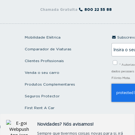
Chamada Gratuita
800 22 55 88
Mobilidade Elétrica
Subscreva
I
Comparador de Viaturas
n
s
i
Clientes Profissionais
* Autoriz
r
a
dados pessoais
Venda o seu carro
o
Filinto Mota.
s
Produtos Complementares
e
u
e
Seguros Protector
m
a
First Rent A Car
i
l
Artigos e Notícias
ctos
Recrutamento