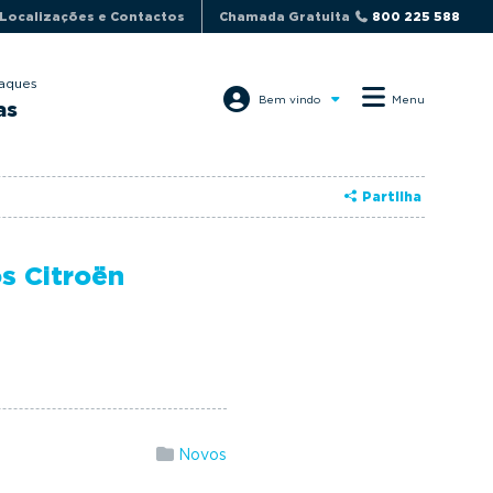
Localizações e Contactos
Chamada Gratuita
800 225 588
aques
Bem vindo
Menu
as
Partilha
s Citroën
Novos