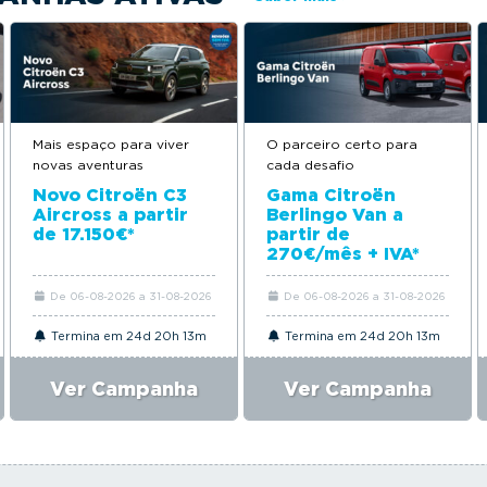
Mais espaço para viver
O parceiro certo para
novas aventuras
cada desafio
Novo Citroën C3
Gama Citroën
Aircross a partir
Berlingo Van a
de 17.150€*
partir de
270€/mês + IVA*
De 06-08-2026 a 31-08-2026
De 06-08-2026 a 31-08-2026
Termina em 24d 20h 13m
Termina em 24d 20h 13m
Ver Campanha
Ver Campanha