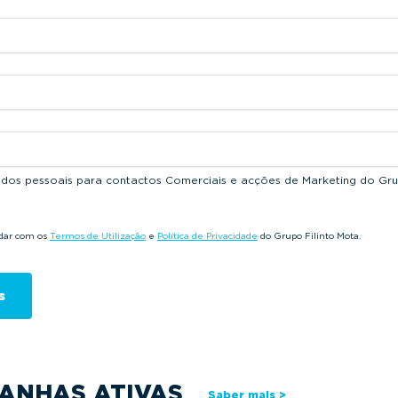
dados pessoais para contactos Comerciais e acções de Marketing do Gru
rdar com os
Termos de Utilização
e
Política de Privacidade
do Grupo Filinto Mota.
ANHAS ATIVAS
Saber mais >