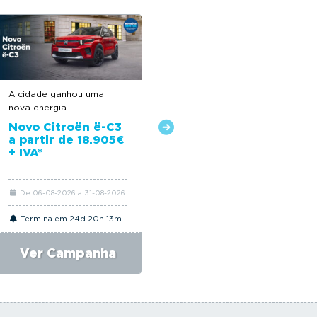
A cidade ganhou uma
Feito para acompanhar o
nova energia
seu dia a dia
Novo Citroën ë-C3
Novo Citroën C3 a
a partir de 18.905€
partir de 18.650€*
+ IVA*
De 06-08-2026 a 31-08-2026
De 06-08-2026 a 31-08-2026
Termina em 24d 20h 13m
Termina em 24d 20h 13m
Ver Campanha
Ver Campanha