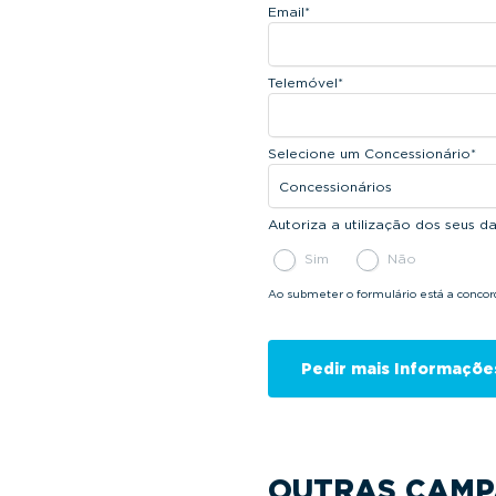
Email
*
Telemóvel
*
Selecione um Concessionário
*
Autoriza a utilização dos seus 
Sim
Não
Ao submeter o formulário está a conco
OUTRAS CAMP