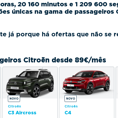
horas, 20 160 minutos e 1 209 600 s
ões únicas na gama de passageiros C
te já porque há ofertas que não se 
geiros Citroën desde 89€/mês
NOVO
NOVO
Citroën
Citroën
C3 Aircross
C4