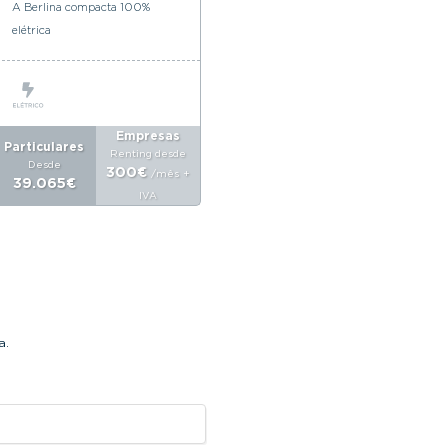
Spacetourer
A Berlina compacta 100%
U
elétrica
Mais espaço & mais tecnologia
Empresas
Particulares
Pa
Renting desde
Desde
27.948€
Particulares
Desde
300€
/mês
+
39.065€
IVA
a.