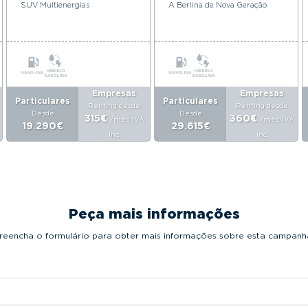
SUV Multienergias
A Berlina de Nova Geração
Empresas
Empresas
Particulares
Particulares
Renting desde
Renting desde
Desde
Desde
315€
360€
/mês
IVA
/mês
IVA
19.290€
29.615€
inc.
inc.
Peça mais informações
reencha o formulário para obter mais informações sobre esta campanh