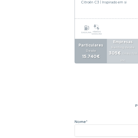
Citroën C3 | Inspirado em si
Empresas
Particulares
Renting desde
Desde
305€
/mês
IVA
15.740€
inc.
P
Nome
*