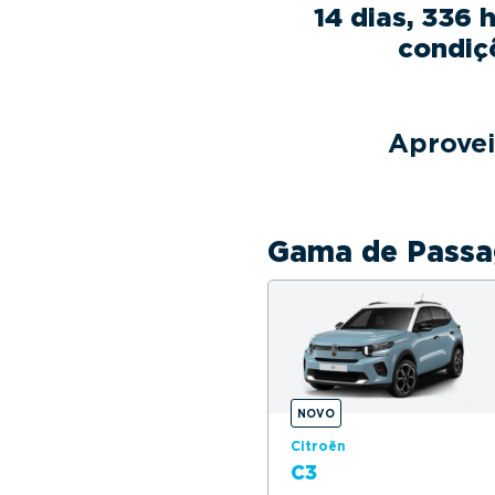
14 dias, 336 
condiç
Aprovei
Gama de Passa
NOVO
Citroën
C3