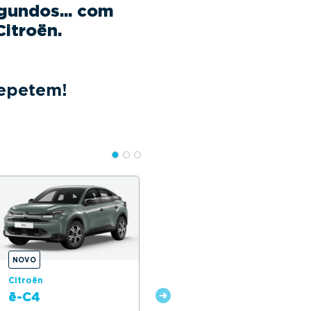
egundos... com
itroën.
repetem!
NOVO
Citroën
Citroën
ë-C4
Grand C4