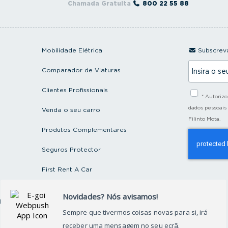
Chamada Gratuita
800 22 55 88
Mobilidade Elétrica
Subscreva
I
Comparador de Viaturas
n
s
i
Clientes Profissionais
* Autoriz
r
a
dados pessoais
Venda o seu carro
o
Filinto Mota.
s
Produtos Complementares
e
u
e
Seguros Protector
m
a
First Rent A Car
i
l
Artigos e Notícias
ctos
Recrutamento