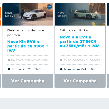
Eletrizante por dentro e
Elétrico sem limites
por fora
Novo Kia EV3 a
partir de 27.860€
Novo Kia EV6 a
ou 355€/mês + IVA*
partir de 36.990€ +
IVA*
De 03-08-2026 a 31-08-2026
De 03-08-2026 a 31-08-2026
Termina em 25d 11h 6m
Termina em 25d 11h 6m
Ver Campanha
Ver Campanha