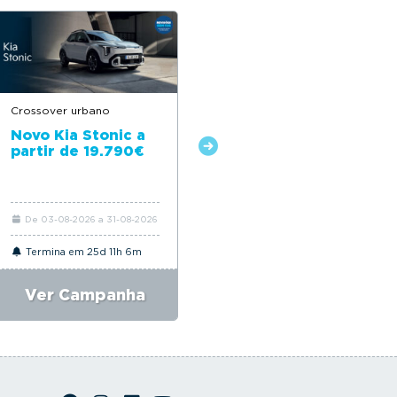
Crossover urbano
Veículo Comercial 100%
Elétrico
Novo Kia Stonic a
partir de 19.790€
Novo Kia PV5
Cargo a partir de
415€/mês + IVA*
De 03-08-2026 a 31-08-2026
De 03-08-2026 a 31-08-2026
Termina em 25d 11h 6m
Termina em 25d 11h 6m
Ver Campanha
Ver Campanha