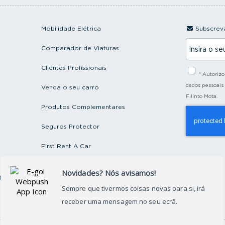
Mobilidade Elétrica
Subscreva
I
Comparador de Viaturas
n
s
i
Clientes Profissionais
* Autoriz
r
a
dados pessoais
Venda o seu carro
o
Filinto Mota.
s
Produtos Complementares
e
u
e
Seguros Protector
m
a
First Rent A Car
i
l
Artigos e Notícias
ctos
Recrutamento
Grupo FILINTO MOTA