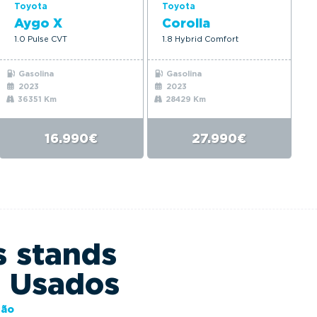
Toyota
Toyota
Aygo X
Corolla
1.0 Pulse CVT
1.8 Hybrid Comfort
Gasolina
Gasolina
2023
2023
36351 Km
28429 Km
16.990€
27.990€
s stands
s Usados
ção