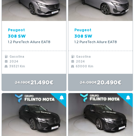
Peugeot
Peugeot
308 SW
308 SW
1.2 PureTech Allure EAT8
1.2 PureTech Allure EAT8
Gasolina
Gasolina
2024
2024
39321 Km
63000 Km
21.490€
20.490€
24.190€
24.090€