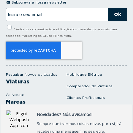
Subscreva a nossa newsletter
I
n
s
i
* Autorizo a comunicação e utilização dos meus dados pessoais para
r
a
acções de Marketing do Grupo Filinto Mota.
o
s
e
u
e
m
a
i
Pesquisar Novos ou Usados
Mobilidade Elétrica
l
Viaturas
Comparador de Viaturas
As Nossas
Clientes Profissionais
Marcas
Venda o seu carro
Produtos e serviços
Produtos Complementares
Oficina
Seguros Protector