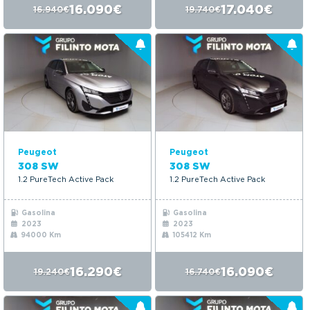
16.090€
17.040€
16.940€
19.740€
Peugeot
Peugeot
308 SW
308 SW
1.2 PureTech Active Pack
1.2 PureTech Active Pack
Gasolina
Gasolina
2023
2023
94000 Km
105412 Km
16.290€
16.090€
19.240€
16.740€