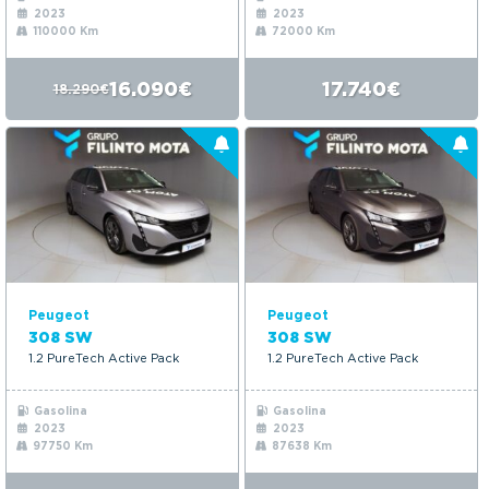
2023
2023
110000 Km
72000 Km
16.090€
17.740€
18.290€
Peugeot
Peugeot
308 SW
308 SW
1.2 PureTech Active Pack
1.2 PureTech Active Pack
Gasolina
Gasolina
2023
2023
97750 Km
87638 Km