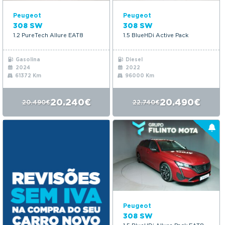
Peugeot
Peugeot
308 SW
308 SW
1.2 PureTech Allure EAT8
1.5 BlueHDi Active Pack
Gasolina
Diesel
2024
2022
61372 Km
96000 Km
20.240€
20.490€
20.490€
22.740€
Peugeot
308 SW