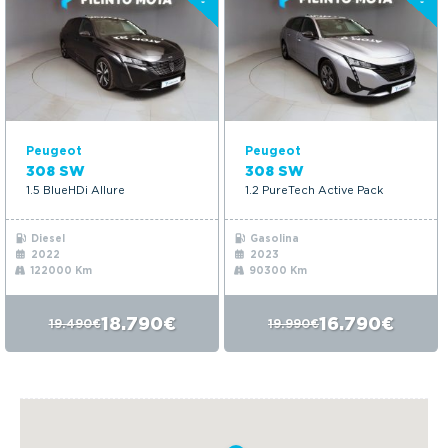
Peugeot
Peugeot
308 SW
308 SW
1.5 BlueHDi Allure
1.2 PureTech Active Pack
Diesel
Gasolina
2022
2023
122000 Km
90300 Km
18.790€
16.790€
19.490€
19.990€