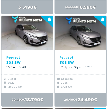
31.490€
18.590€
19.390€
Peugeot
Peugeot
308 SW
308 SW
1.5 BlueHDi Allure
1.2 Hybrid Style e-DCS6
Diesel
Gasolina
2022
2025
128000 Km
9725 Km
18.790€
24.490€
20.490€
26.490€