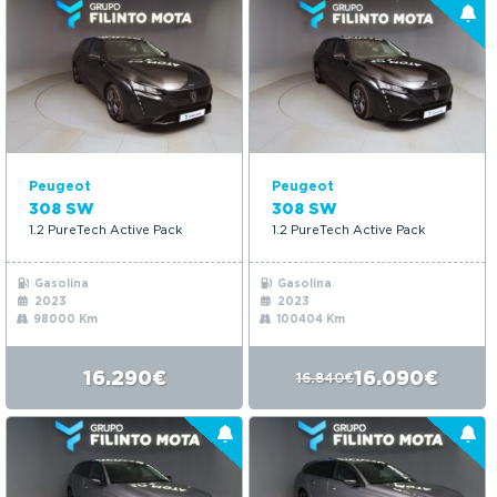
Peugeot
Peugeot
308 SW
308 SW
1.2 PureTech Active Pack
1.2 PureTech Active Pack
Gasolina
Gasolina
2023
2023
98000 Km
100404 Km
16.290€
16.090€
16.840€