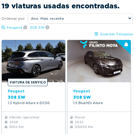
2022
2026
g
19 viaturas usadas encontradas.
a
Preço:
t
Ordenar por
16090€
31490€
i
Peugeot
308 SW
KM:
o
Guardar Pesquisa
n
3500Kms
128000Kms
Mais opções
VIATURA DE SERVIÇO
Peugeot
Peugeot
308 SW
308 SW
1.2 Hybrid Allure e-DCS6
1.5 BlueHDi Allure
Híbrido (gasolina)
Diesel
2026
2022
3500 Km
128000 Km