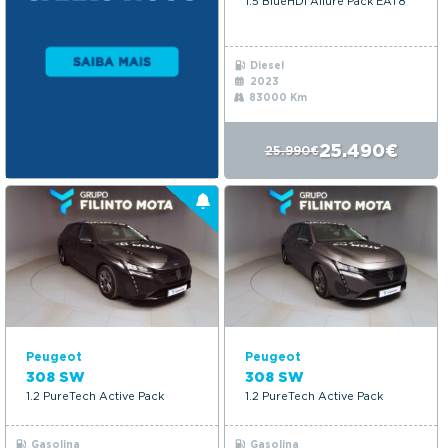
1.5 BlueHDi Allure Pack EAT8
Diesel
2023
83000 Km
25.490€
25.990€
Peugeot
Peugeot
308 SW
308 SW
1.2 PureTech Active Pack
1.2 PureTech Active Pack
Gasolina
Gasolina