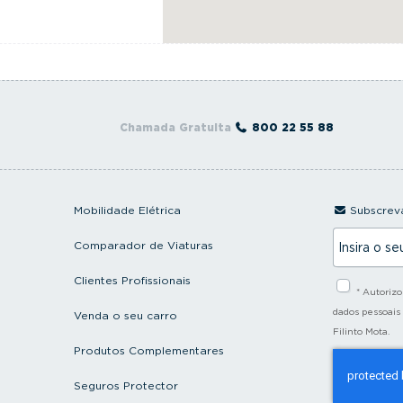
Chamada Gratuita
800 22 55 88
Mobilidade Elétrica
Subscreva
I
Comparador de Viaturas
n
s
i
Clientes Profissionais
* Autoriz
r
a
dados pessoais
Venda o seu carro
o
Filinto Mota.
s
Produtos Complementares
e
u
e
Seguros Protector
m