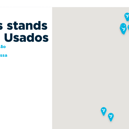
s stands
s Usados
ção
essa