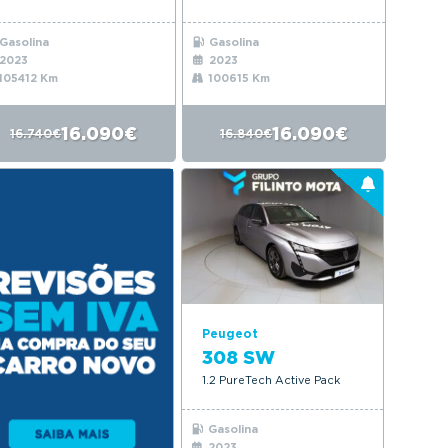
Gasolina
Gasolina
2023
2023
105412 Km
100615 Km
16.090€
16.090€
16.740€
16.840€
Peugeot
308 SW
1.2 PureTech Active Pack
Gasolina
2023