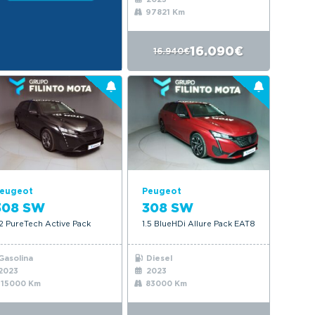
97821 Km
16.090€
16.940€
eugeot
Peugeot
308 SW
308 SW
.2 PureTech Active Pack
1.5 BlueHDi Allure Pack EAT8
Gasolina
Diesel
2023
2023
115000 Km
83000 Km