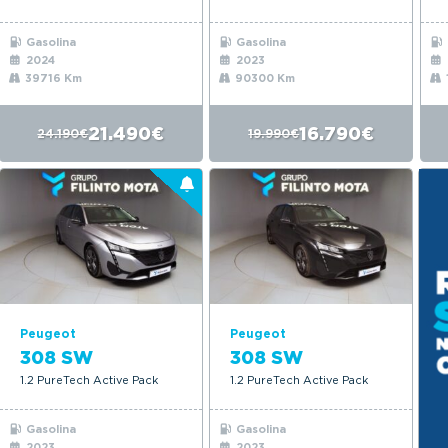
Gasolina
Gasolina
2024
2023
39716 Km
90300 Km
21.490€
16.790€
24.190€
19.990€
Peugeot
Peugeot
308 SW
308 SW
1.2 PureTech Active Pack
1.2 PureTech Active Pack
Gasolina
Gasolina
2023
2023