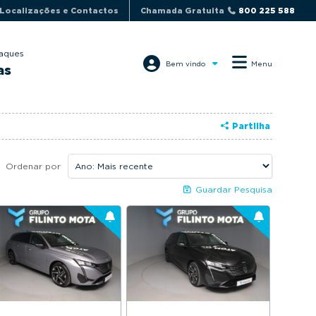
Localizações e Contactos
Chamada Gratuita
800 225 588
aques
Bem vindo
Menu
as
Partilha
Ordenar por
Guardar Pesquisa