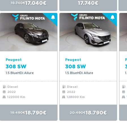
17.040€
17.740€
19.740€
Peugeot
Peugeot
308 SW
308 SW
1.5 BlueHDi Allure
1.5 BlueHDi Allure
1
Diesel
Diesel
2022
2022
122000 Km
128000 Km
18.790€
18.790€
19.490€
20.490€