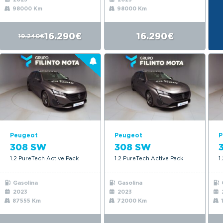
98000 Km
98000 Km
16.290€
16.290€
19.240€
Peugeot
Peugeot
P
308 SW
308 SW
1.2 PureTech Active Pack
1.2 PureTech Active Pack
1
Gasolina
Gasolina
2023
2023
87555 Km
72000 Km