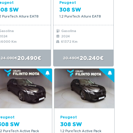
eugeot
Peugeot
308 SW
308 SW
.2 PureTech Allure EAT8
1.2 PureTech Allure EAT8
asolina
Gasolina
2024
2024
6000 Km
61372 Km
20.490€
20.240€
24.090€
20.490€
Peugeot
Peugeot
308 SW
308 SW
.2 PureTech Active Pack
1.2 PureTech Active Pack