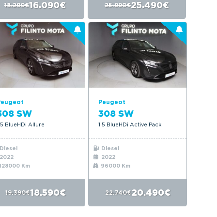
16.090€
25.490€
18.290€
25.990€
Peugeot
Peugeot
308 SW
308 SW
.5 BlueHDi Allure
1.5 BlueHDi Active Pack
Diesel
Diesel
2022
2022
128000 Km
96000 Km
18.590€
20.490€
19.390€
22.740€