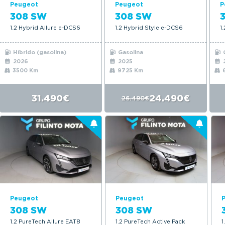
Peugeot
Peugeot
P
308 SW
308 SW
1.2 Hybrid Allure e-DCS6
1.2 Hybrid Style e-DCS6
1
Híbrido (gasolina)
Gasolina
G
2026
2025
3500 Km
9725 Km
6
31.490€
24.490€
26.490€
Peugeot
Peugeot
308 SW
308 SW
1.2 PureTech Allure EAT8
1.2 PureTech Active Pack
1