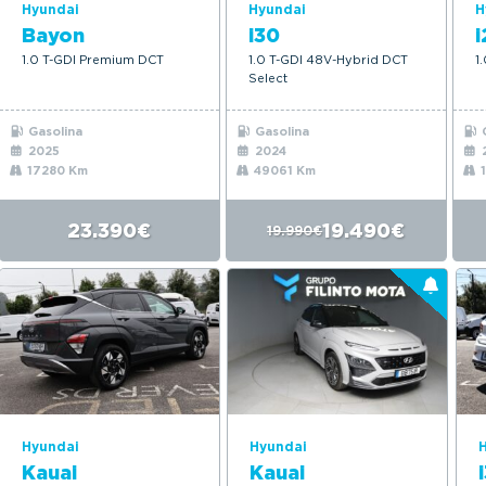
Hyundai
Hyundai
H
Bayon
i30
i
1.0 T-GDI Premium DCT
1.0 T-GDI 48V-Hybrid DCT
1
Select
Gasolina
Gasolina
G
2025
2024
17280 Km
49061 Km
1
23.390€
19.490€
19.990€
Hyundai
Hyundai
Kauai
Kauai