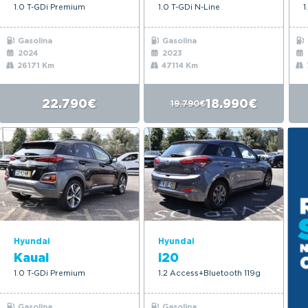
1.0 T-GDi Premium
1.0 T-GDi N-Line
1
Gasolina
Gasolina
2024
2023
26171 Km
47114 Km
22.790€
18.990€
19.790€
Hyundai
Hyundai
Kauai
i20
1.0 T-GDi Premium
1.2 Access+Bluetooth 119g
Gasolina
Gasolina