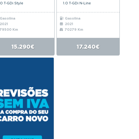
.0 T-GDi Style
1.0 T-GDi N-Line
Gasolina
Gasolina
2021
2021
79500 Km
70279 Km
15.290€
17.240€