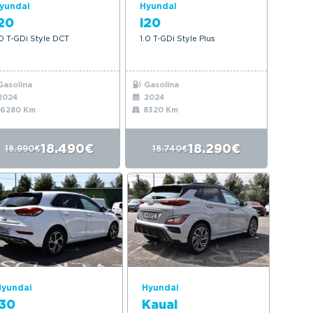
yundai
Hyundai
20
i20
.0 T-GDi Style DCT
1.0 T-GDi Style Plus
asolina
Gasolina
2024
2024
6280 Km
8320 Km
18.490€
18.290€
18.990€
18.740€
Hyundai
Hyundai
i30
Kauai