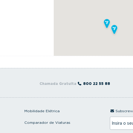
Chamada Gratuita
800 22 55 88
Mobilidade Elétrica
Subscreva
I
Comparador de Viaturas
n
s