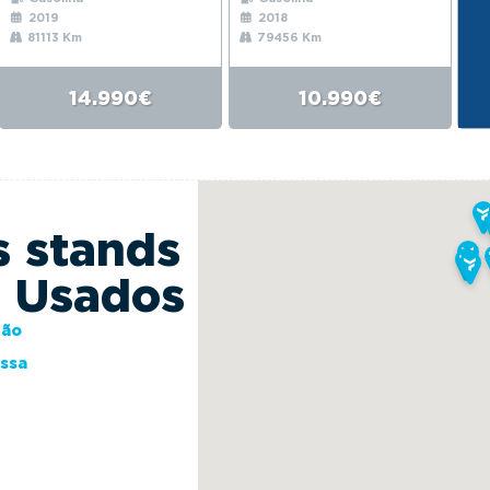
2019
2018
81113 Km
79456 Km
14.990€
10.990€
s stands
s Usados
ção
essa