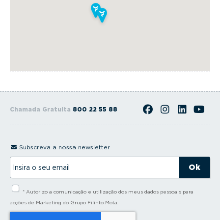
Chamada Gratuita
800 22 55 88
Subscreva a nossa newsletter
I
n
s
i
* Autorizo a comunicação e utilização dos meus dados pessoais para
r
a
acções de Marketing do Grupo Filinto Mota.
o
s