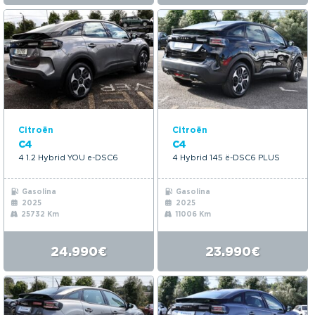
Citroën
Citroën
C4
C4
4 1.2 Hybrid YOU e-DSC6
4 Hybrid 145 ë-DSC6 PLUS
Gasolina
Gasolina
2025
2025
25732 Km
11006 Km
24.990€
23.990€