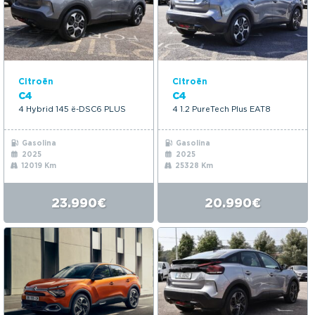
Citroën
Citroën
C4
C4
4 Hybrid 145 ë-DSC6 PLUS
4 1.2 PureTech Plus EAT8
Gasolina
Gasolina
2025
2025
12019 Km
25328 Km
23.990€
20.990€