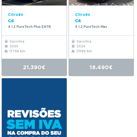
Citroën
Citroën
C4
C4
4 1.2 PureTech Plus EAT8
4 1.2 PureTech Max
Gasolina
Gasolina
2025
2024
17768 Km
31589 Km
21.390€
18.490€