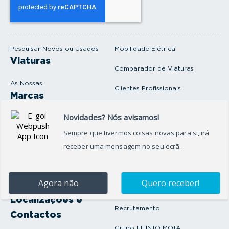
e
u
e
m
a
i
Pesquisar Novos ou Usados
Mobilidade Elétrica
l
Viaturas
Comparador de Viaturas
As Nossas
Clientes Profissionais
Marcas
Venda o seu carro
Produtos e serviços
Produtos Complementares
Oficina
Seguros Protector
Promoções e Destaques
Campanhas
First Rent A Car
Onde Estamos
Artigos e Notícias
Localizações e
Recrutamento
Contactos
Grupo FILINTO MOTA