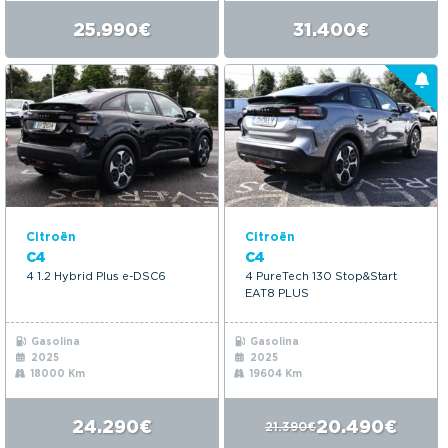
25.990€
31.400€
Citroën
Citroën
C4
C4
4 1.2 Hybrid Plus e-DSC6
4 PureTech 130 Stop&Start
EAT8 PLUS
Gasolina
Gasolina
2025
2025
18000 Km
19604 Km
24.290€
20.490€
21.390€