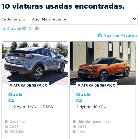
2024
2026
g
10 viaturas usadas encontradas.
a
Preço:
t
Ordenar por
18490€
31400€
i
Citroën
C4
KM:
o
Guardar Pesquisa
n
1Kms
31589Kms
Mais opções
VIATURA DE SERVIÇO
VIATURA DE SERVIÇO
Citroën
Citroën
C4
C4
4 1.2 Hybrid YOU! e-DSC6
4 Hybrid 110 YOU
Gasolina
Híbrido (gasolina)
2026
2026
1000 Km
1 Km