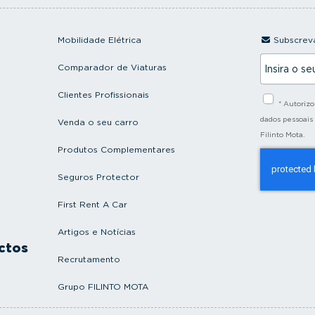
Mobilidade Elétrica
Subscreva
I
Comparador de Viaturas
n
s
i
Clientes Profissionais
* Autoriz
r
a
dados pessoais
Venda o seu carro
o
Filinto Mota.
s
Produtos Complementares
e
u
e
Seguros Protector
m
a
First Rent A Car
i
l
Artigos e Notícias
ctos
Recrutamento
Grupo FILINTO MOTA