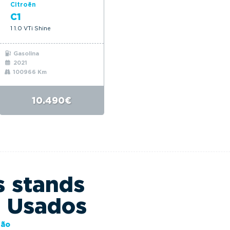
Citroën
C1
1 1.0 VTi Shine
Gasolina
2021
100966 Km
10.490€
s stands
s Usados
ção