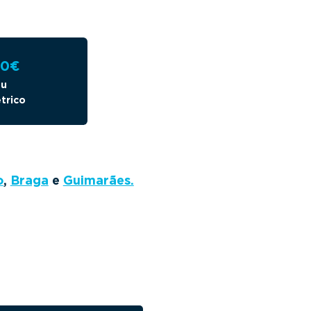
00€
ou
trico
o
,
Braga
e
Guimarães.