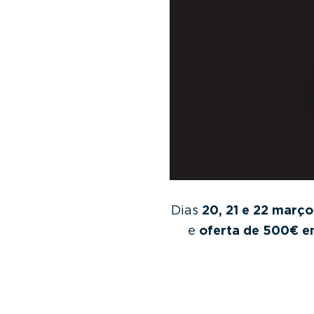
v
n
i
t
g
a
t
i
o
n
Dias
20, 21 e 22 março
e
oferta de 500€ e