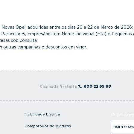
as Novas Opel, adquiridas entre os dias 20 a 22 de Março de 2026;
es Particulares, Empresários em Nome Individual (ENI) e Pequena
esas sob consulta;
m outras campanhas e descontos em vigor.
Chamada Gratuita
800 22 55 88
Mobilidade Elétrica
Subscreva
I
Comparador de Viaturas
n
s