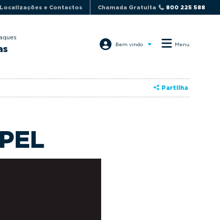
Localizações e Contactos
Chamada Gratuita
800 225 588
aques
Bem vindo
Menu
as
Partilha
PEL