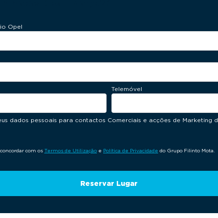
Privadas Opel - Março26
io Opel
Telemóvel
seus dados pessoais para contactos Comerciais e acções de Marketing 
 concordar com os
Termos de Utilização
e
Política de Privacidade
do Grupo Filinto Mota.