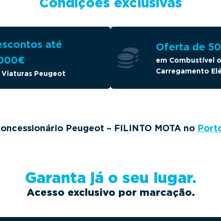
Condições exclusivas
scontos até
Oferta de 5
.000€
em Combustível 
Carregamento Elé
 Viaturas Peugeot
Concessionário Peugeot – FILINTO MOTA no
Port
Garanta já o seu lugar.
Acesso exclusivo por marcação.