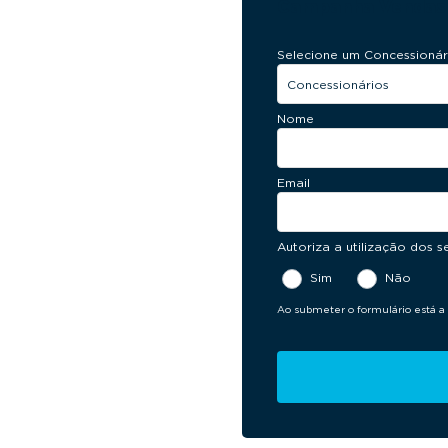
Campanha Vendas 
Selecione um Concessionár
Nome
Email
Autoriza a utilização dos 
Sim
Não
Ao submeter o formulário está a