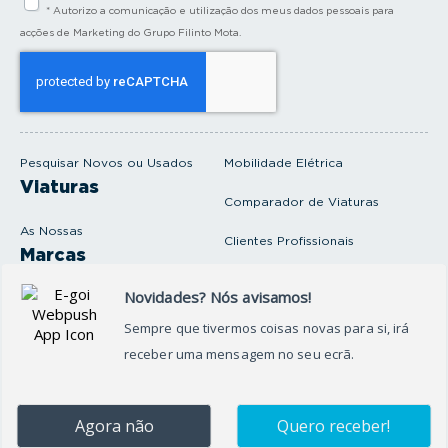
* Autorizo a comunicação e utilização dos meus dados pessoais para
r
a
acções de Marketing do Grupo Filinto Mota.
o
s
e
u
e
m
a
i
Pesquisar Novos ou Usados
Mobilidade Elétrica
l
Viaturas
Comparador de Viaturas
As Nossas
Clientes Profissionais
Marcas
Venda o seu carro
Produtos e serviços
Produtos Complementares
Oficina
Seguros Protector
Promoções e Destaques
Campanhas
First Rent A Car
Onde Estamos
Artigos e Notícias