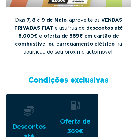
g
a
t
Dias
7, 8 e 9 de Maio
, aproveite as
VENDAS
i
PRIVADAS FIAT
e usufrua de
descontos até
o
8.000€
e
oferta de 369€ em cartão de
n
combustível ou carregamento elétrico
na
aquisição do seu próximo automóvel.
Condições exclusivas
Oferta de
Descontos
369€
até