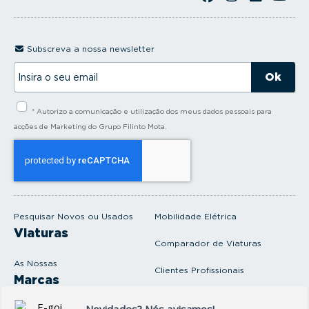
Subscreva a nossa newsletter
I
n
s
i
* Autorizo a comunicação e utilização dos meus dados pessoais para
r
a
acções de Marketing do Grupo Filinto Mota.
o
s
e
u
e
m
a
i
Pesquisar Novos ou Usados
Mobilidade Elétrica
l
Viaturas
Comparador de Viaturas
As Nossas
Clientes Profissionais
Marcas
Venda o seu carro