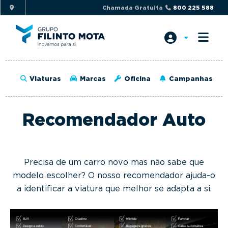
S
S
Chamada Gratuita
800 225 588
k
k
i
i
p
p
t
t
o
o
Viaturas
Marcas
Oficina
Campanhas
p
m
r
a
i
i
Recomendador Auto
m
n
a
c
r
o
Precisa de um carro novo mas não sabe que
y
n
modelo escolher? O nosso recomendador ajuda-o
n
t
a identificar a viatura que melhor se adapta a si.
a
e
v
n
i
t