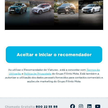
g
a
t
i
o
n
Aceitar e iniciar o recomendador
Ao utilizar o Recomendador de Viaturas , está a concordar com
Termos de
Utilização
e
Política de Privacidade
do Grupo Filinto Mota. Está também a
autorizar a utilização dos dados pessoais fornecidos para contactos comerciais e
acções de marketing do Grupo Filinto Mota.
Chamada Gratuita
800 22 55 88