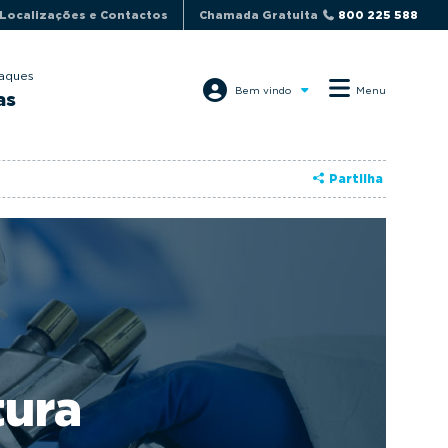
Localizações e Contactos
Chamada Gratuita
800 225 588
aques
Bem vindo
Menu
as
Partilha
tura