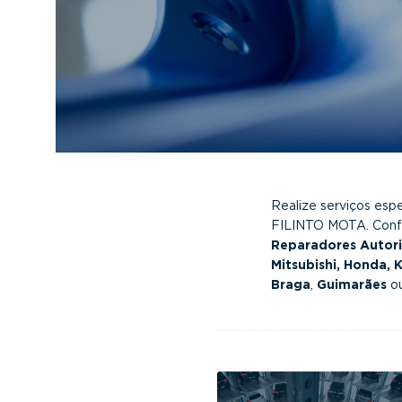
v
n
i
t
g
a
t
i
o
n
Realize serviços esp
FILINTO MOTA. Confie
Reparadores Autor
Mitsubishi, Honda, 
Braga
,
Guimarães
o