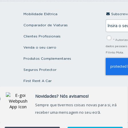
Mobilidade Elétrica
Subscreva
I
Comparador de Viaturas
n
s
i
Clientes Profissionais
* Autoriz
r
a
dados pessoais
Venda o seu carro
o
Filinto Mota.
s
Produtos Complementares
e
u
e
Seguros Protector
m
a
First Rent A Car
i
l
Artigos e Notícias
ctos
Recrutamento
Grupo FILINTO MOTA