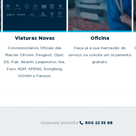
Viaturas Novas
Oficina
Concessionários Oficiais das
Faça já a sua marcação de
Marcas Citroën, Peugeot, Opel,
serviço ou solicite um orçamento
DS, Fiat, Abarth, Leapmotor, Kia,
gratuito.
Fuso, KGM, XPENG, Dongfeng,
VOYAH e Farizon.
Chamada Gratuita
800 22 55 88