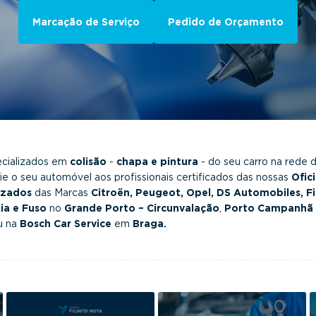
Marcação de Serviço
Pedido de Orçamento
ecializados em
colisão
-
chapa e pintura
- do seu carro na rede 
 o seu automóvel aos profissionais certificados das nossas
Ofic
izados
das Marcas
Citroën, Peugeot, Opel, DS Automobiles, Fi
Kia e Fuso
no
Grande Porto – Circunvalação
,
Porto Campanhã 
u na
Bosch Car Service
em
Braga.