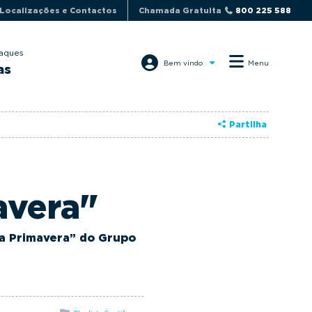
Localizações e Contactos
Chamada Gratuita
800 225 588
aques
Bem vindo
Menu
as
Partilha
avera"
 a Primavera” do Grupo