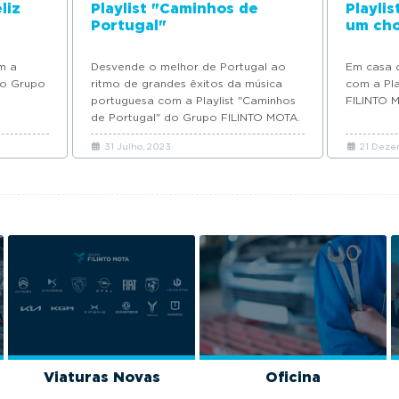
liz
Playlist "Caminhos de
Playlis
Portugal"
um cho
om a
Desvende o melhor de Portugal ao
Em casa o
do Grupo
ritmo de grandes êxitos da música
com a Pla
portuguesa com a Playlist "Caminhos
FILINTO 
de Portugal" do Grupo FILINTO MOTA.
31 Julho, 2023
21 Dezem
Viaturas Novas
Oficina