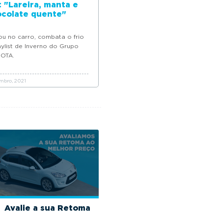
t "Lareira, manta e
colate quente"
u no carro, combata o frio
ylist de Inverno do Grupo
MOTA.
bro, 2021
Avalie a sua Retoma