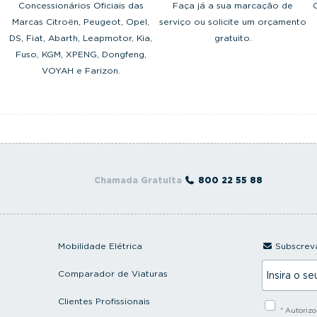
Concessionários Oficiais das
Faça já a sua marcação de
Marcas Citroën, Peugeot, Opel,
serviço ou solicite um orçamento
DS, Fiat, Abarth, Leapmotor, Kia,
gratuito.
Fuso, KGM, XPENG, Dongfeng,
VOYAH e Farizon.
Chamada Gratuita
800 22 55 88
Mobilidade Elétrica
Subscreva
I
Comparador de Viaturas
n
s
i
Clientes Profissionais
* Autoriz
r