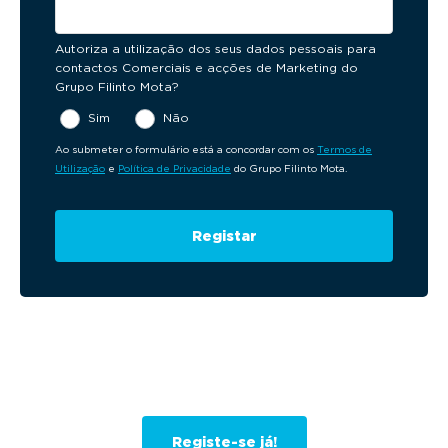
Autoriza a utilização dos seus dados pessoais para
contactos Comerciais e acções de Marketing do
Grupo Filinto Mota?
Sim
Não
Ao submeter o formulário está a concordar com os
Termos de
Utilização
e
Política de Privacidade
do Grupo Filinto Mota.
Registe-se já!