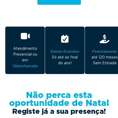
Atendimento
Evento Exclusivo
Financiamento
Presencial ou
Só até ao final
até 120 meses
em
do ano!
Sem Entrada
Videochamada
Não perca esta
oportunidade de Natal
Registe já a sua presença!