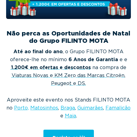
g
a
t
i
Não perca as Oportunidades de Natal
o
do Grupo FILINTO MOTA
n
Até ao final do ano
, o Grupo FILINTO MOTA
oferece-lhe no mínimo
6 Anos de Garantia
e e
1.200€ em ofertas e descontos
na compra de
Viaturas Novas e KM Zero das Marcas Citroën,
Peugeot e DS.
Aproveite este evento nos Stands FILINTO MOTA
no
Porto,
Matosinhos
,
Braga
,
Guimarães
,
Famalicão
e
Maia
.