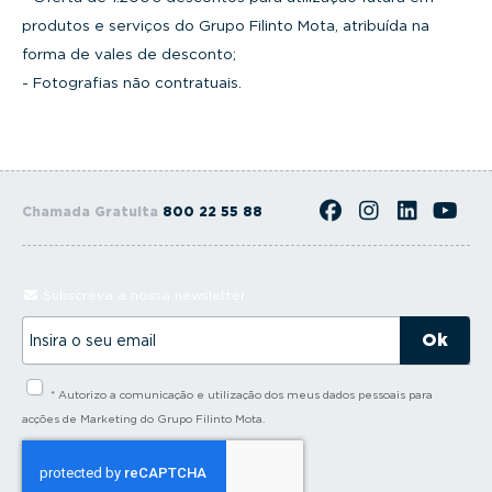
produtos e serviços do Grupo Filinto Mota, atribuída na
forma de vales de desconto;
- Fotografias não contratuais.
Chamada Gratuita
800 22 55 88
Subscreva a nossa newsletter
I
n
s
i
* Autorizo a comunicação e utilização dos meus dados pessoais para
r
a
acções de Marketing do Grupo Filinto Mota.
o
s
e
u