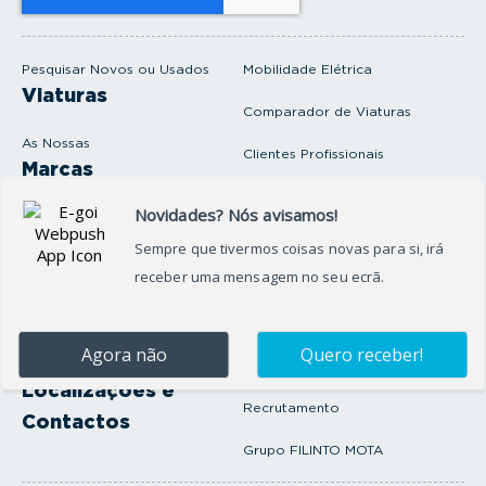
e
m
a
i
Pesquisar Novos ou Usados
Mobilidade Elétrica
l
Viaturas
Comparador de Viaturas
As Nossas
Clientes Profissionais
Marcas
Venda o seu carro
Produtos e serviços
Produtos Complementares
Oficina
Seguros Protector
Promoções e Destaques
Campanhas
First Rent A Car
Onde Estamos
Artigos e Notícias
Localizações e
Recrutamento
Contactos
Grupo FILINTO MOTA