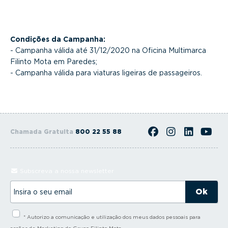
Condições da Campanha:
- Campanha válida até 31/12/2020 na Oficina Multimarca
Filinto Mota em Paredes;
- Campanha válida para viaturas ligeiras de passageiros.
Chamada Gratuita
800 22 55 88
Subscreva a nossa newsletter
I
n
s
i
* Autorizo a comunicação e utilização dos meus dados pessoais para
r
a
acções de Marketing do Grupo Filinto Mota.