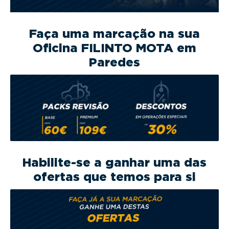
g
a
t
Faça uma marcação na sua
i
Oficina FILINTO MOTA em
o
Paredes
n
Habilite-se a ganhar uma das
ofertas que temos para si