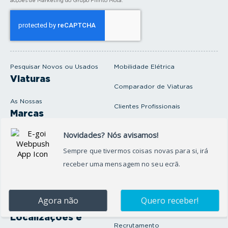
o
s
e
u
e
m
a
i
Pesquisar Novos ou Usados
Mobilidade Elétrica
l
Viaturas
Comparador de Viaturas
As Nossas
Clientes Profissionais
Marcas
Venda o seu carro
Produtos e serviços
Produtos Complementares
Oficina
Seguros Protector
Promoções e Destaques
Campanhas
First Rent A Car
Onde Estamos
Artigos e Notícias
Localizações e
Recrutamento