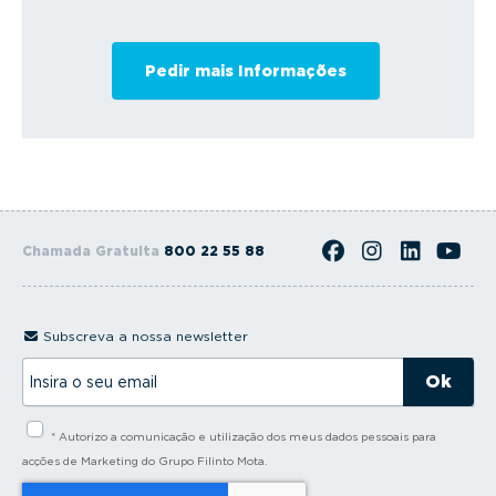
Chamada Gratuita
800 22 55 88
Subscreva a nossa newsletter
I
n
s
i
* Autorizo a comunicação e utilização dos meus dados pessoais para
r
a
acções de Marketing do Grupo Filinto Mota.
o
s