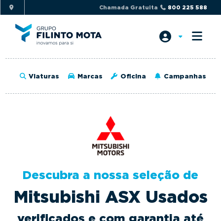
S
S
Chamada Gratuita
800 225 588
k
k
i
i
p
p
t
t
o
o
Viaturas
Marcas
Oficina
Campanhas
p
m
r
a
i
i
m
n
a
c
r
o
y
n
Descubra a nossa seleção de
n
t
a
e
Mitsubishi ASX Usados
v
n
i
t
verificados e com garantia até