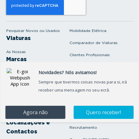
e
u
e
m
a
i
Pesquisar Novos ou Usados
Mobilidade Elétrica
l
Viaturas
Comparador de Viaturas
As Nossas
Clientes Profissionais
Marcas
Venda o seu carro
Produtos e serviços
Produtos Complementares
Oficina
Seguros Protector
Promoções e Destaques
Campanhas
First Rent A Car
Onde Estamos
Artigos e Notícias
Localizações e
Recrutamento
Contactos