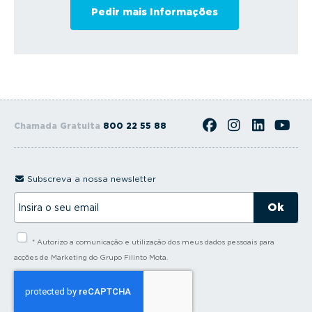
Chamada Gratuita
800 22 55 88
Subscreva a nossa newsletter
I
n
s
i
* Autorizo a comunicação e utilização dos meus dados pessoais para
r
a
acções de Marketing do Grupo Filinto Mota.
o
s
e
u
e