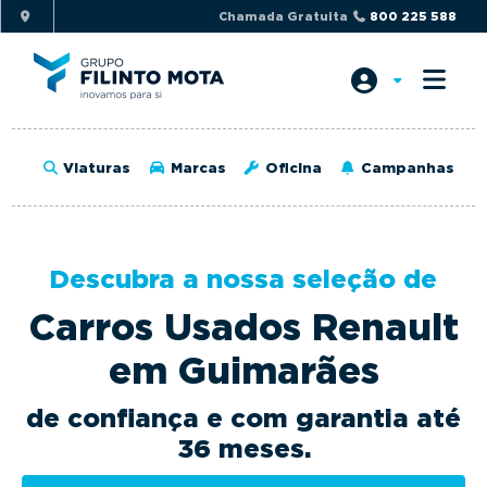
S
S
Chamada Gratuita
800 225 588
k
k
i
i
p
p
t
t
o
o
Viaturas
Marcas
Oficina
Campanhas
p
m
r
a
i
i
m
n
Descubra a nossa seleção de
a
c
Carros Usados Renault
r
o
y
n
em Guimarães
n
t
a
e
de confiança e com garantia até
v
n
36 meses.
i
t