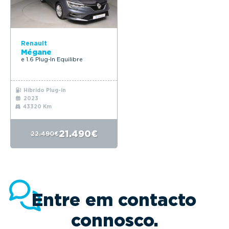
Renault
Mégane
e 1.6 Plug-In Equilibre
Híbrido Plug-in
2023
43320 Km
21.490€
22.490€
Entre em contacto
connosco.