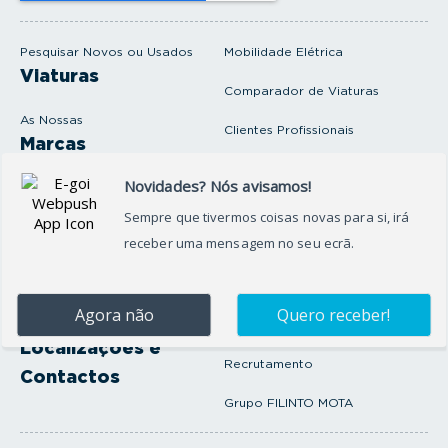
m
a
i
Pesquisar Novos ou Usados
Mobilidade Elétrica
l
Viaturas
Comparador de Viaturas
As Nossas
Clientes Profissionais
Marcas
Venda o seu carro
Produtos e serviços
Produtos Complementares
Oficina
Seguros Protector
Promoções e Destaques
Campanhas
First Rent A Car
Onde Estamos
Artigos e Notícias
Localizações e
Recrutamento
Contactos
Grupo FILINTO MOTA