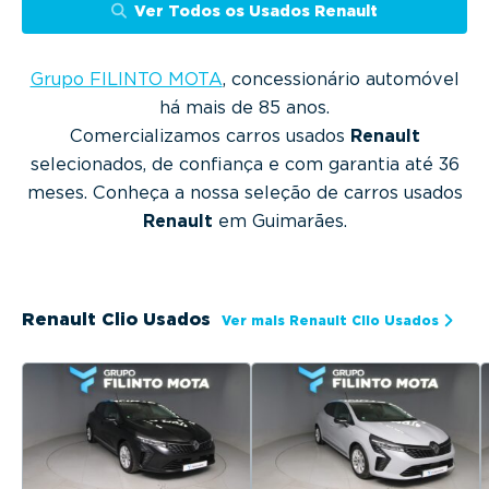
g
Ver Todos os Usados Renault
a
t
Grupo FILINTO MOTA
, concessionário automóvel
i
há mais de 85 anos.
o
Comercializamos carros usados
Renault
n
selecionados, de confiança e com garantia até 36
meses. Conheça a nossa seleção de carros usados
Renault
em Guimarães.
Renault Clio Usados
Ver mais Renault Clio Usados