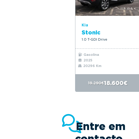
Kia
Stonic
1.0 T-GDI Drive
Gasolina
2025
20296 Km
18.600€
19.290€
Entre em
contacto