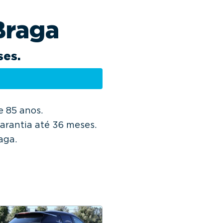
Braga
ses.
e 85 anos.
arantia até 36 meses.
aga.