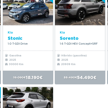
Kia
Kia
Stonic
Sorento
1.0 T-GDI Drive
1.6 T-GDI HEV Concept+SRF
Gasolina
Híbrido (gasolina)
2025
2025
30000 Km
20909 Km
18.190€
54.490€
19.090€
55.490€