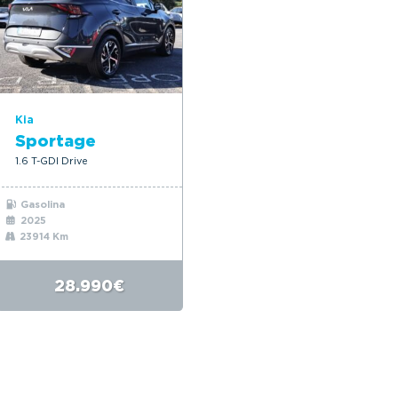
Kia
Sportage
1.6 T-GDI Drive
Gasolina
2025
23914 Km
28.990€