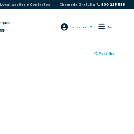
Localizações e Contactos
Chamada Gratuita
800 225 588
aques
Bem vindo
Menu
as
Partilha