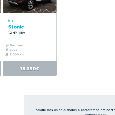
Kia
Stonic
1.2 MPi Vibe
Gasolina
2025
31000 Km
18.390€
Indique-nos os seus dados e entraremos em conta
compromisso.