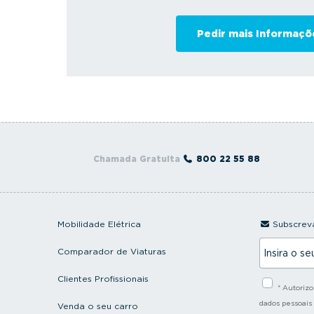
Chamada Gratuita
800 22 55 88
Mobilidade Elétrica
Subscreva
I
Comparador de Viaturas
n
s
i
Clientes Profissionais
* Autoriz
r
a
dados pessoais
Venda o seu carro
o