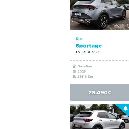
Kia
Sportage
1.6 T-GDI Drive
Gasolina
2025
28416 Km
28.490€