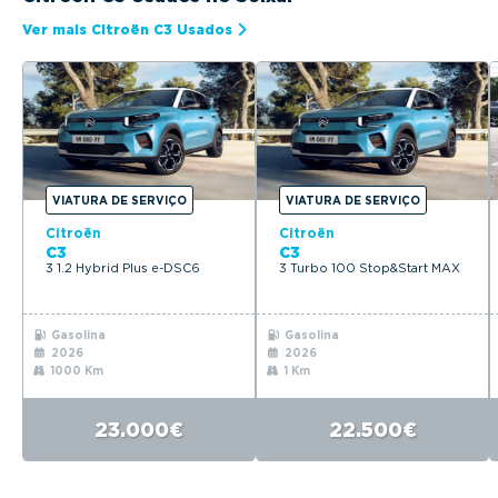
Ver mais Citroën C3 Usados
VIATURA DE SERVIÇO
VIATURA DE SERVIÇO
Citroën
Citroën
C3
C3
3 1.2 Hybrid Plus e-DSC6
3 Turbo 100 Stop&Start MAX
Gasolina
Gasolina
2026
2026
1000 Km
1 Km
23.000€
22.500€