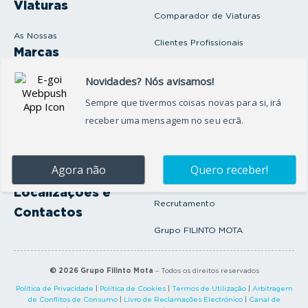
Viaturas
Comparador de Viaturas
As Nossas
Clientes Profissionais
Marcas
Venda o seu carro
Produtos e serviços
Produtos Complementares
Oficina
Seguros Protector
Promoções e Destaques
Campanhas
First Rent A Car
Onde Estamos
Artigos e Notícias
Localizações e
Recrutamento
Contactos
Grupo FILINTO MOTA
©
2026
Grupo Filinto Mota
– Todos os direitos reservados
Política de Privacidade
|
Política de Cookies
|
Termos de Utilização
|
Arbitragem
de Conflitos de Consumo
|
Livro de Reclamações Electrónico
|
Canal de