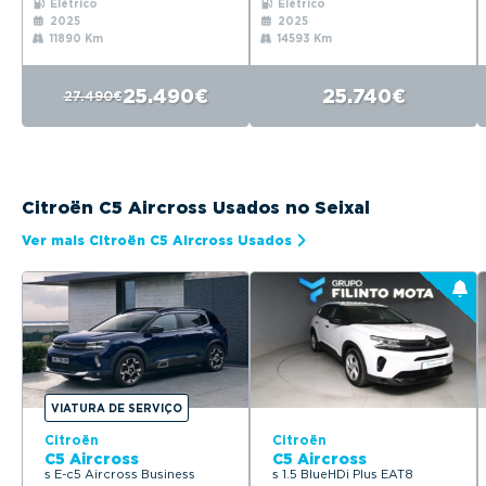
Elétrico
Elétrico
2025
2025
11890 Km
14593 Km
25.490€
25.740€
27.490€
Citroën C5 Aircross Usados no Seixal
Ver mais Citroën C5 Aircross Usados
VIATURA DE SERVIÇO
Citroën
Citroën
C5 Aircross
C5 Aircross
s E-c5 Aircross Business
s 1.5 BlueHDi Plus EAT8