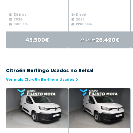
Elétrico
Diesel
2026
2025
1000 Km
19900 Km
45.500€
26.490€
27.490€
Citroën Berlingo Usados no Seixal
Ver mais Citroën Berlingo Usados