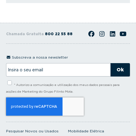
Chamada Gratuita
800 22 55 88
Subscreva a nossa newsletter
I
n
s
i
* Autorizo a comunicação e utilização dos meus dados pessoais para
r
a
acções de Marketing do Grupo Filinto Mota.
o
s
e
u
e
m
a
i
Pesquisar Novos ou Usados
Mobilidade Elétrica
l