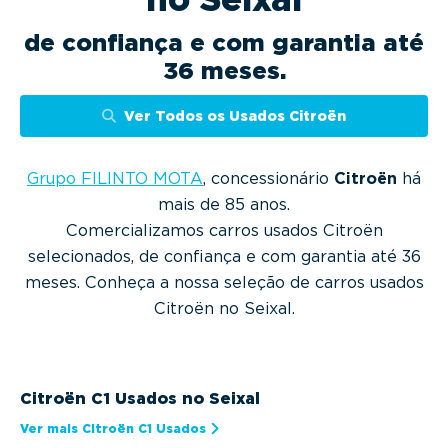
g
a
de confiança e com garantia até
t
36 meses.
i
o
Ver Todos os Usados Citroën
n
Grupo FILINTO MOTA
, concessionário
Citroën
há
mais de 85 anos.
Comercializamos carros usados Citroën
selecionados, de confiança e com garantia até 36
meses. Conheça a nossa seleção de carros usados
Citroën no Seixal.
Citroën C1 Usados no Seixal
Ver mais Citroën C1 Usados