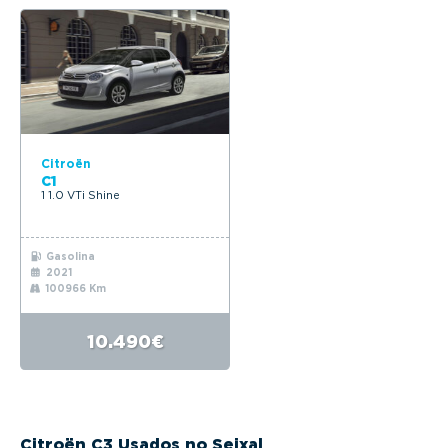
Citroën
C1
1 1.0 VTi Shine
Gasolina
2021
100966 Km
10.490€
Citroën C3 Usados no Seixal