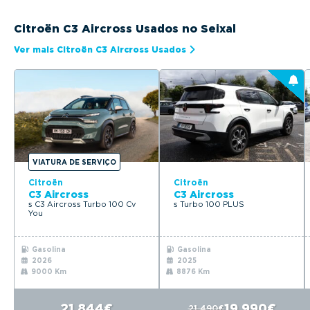
Citroën C3 Aircross Usados no Seixal
Ver mais Citroën C3 Aircross Usados
VIATURA DE SERVIÇO
Citroën
Citroën
C3 Aircross
C3 Aircross
s C3 Aircross Turbo 100 Cv
s Turbo 100 PLUS
You
Gasolina
Gasolina
2026
2025
9000 Km
8876 Km
21.844€
19.990€
21.490€