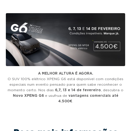
g
a
t
i
o
n
A MELHOR ALTURA É AGORA.
O SUV 100% elétrico XPENG G6 está disponível com condições
especiais num evento pensado para quem sabe reconhecer o
momento certo. Nos dias
6,7, 13 e 14 de fevereiro
, descubra o
Novo XPENG G6
e usufrua de
vantagens comerciais até
4.500€
.