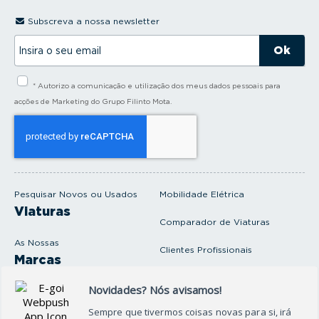
Subscreva a nossa newsletter
I
n
s
i
* Autorizo a comunicação e utilização dos meus dados pessoais para
r
a
acções de Marketing do Grupo Filinto Mota.
o
s
e
u
e
m
a
i
Pesquisar Novos ou Usados
Mobilidade Elétrica
l
Viaturas
Comparador de Viaturas
As Nossas
Clientes Profissionais
Marcas
Venda o seu carro
Produtos e serviços
Produtos Complementares
Oficina