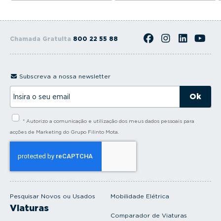
Chamada Gratuita
800 22 55 88
Subscreva a nossa newsletter
I
n
s
i
* Autorizo a comunicação e utilização dos meus dados pessoais para
r
a
acções de Marketing do Grupo Filinto Mota.
o
s
e
u
e
m
a
i
Pesquisar Novos ou Usados
Mobilidade Elétrica
l
Viaturas
Comparador de Viaturas