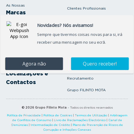
As Nossas
Clientes Profissionais
Marcas
Venda o seu carro
Produtos e serviços
Produtos Complementares
Oficina
Seguros Protector
Promoções e Destaques
Campanhas
First Rent A Car
Onde Estamos
Artigos e Notícias
Localizações e
Recrutamento
Contactos
Grupo FILINTO MOTA
©
2026
Grupo Filinto Mota
– Todos os direitos reservados
Política de Privacidade
|
Política de Cookies
|
Termos de Utilização
|
Arbitragem
de Conflitos de Consumo
|
Livro de Reclamações Electrónico
|
Canal de
Denúncias
|
Intermediação de Crédito
|
Plano de Prevenção de Riscos de
Corrupção e Infrações Conexas