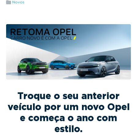
g
Novos
a
t
i
o
n
Troque o seu anterior
veículo por um novo Opel
e começa o ano com
estilo.