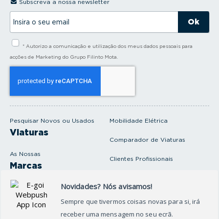
Subscreva a nossa newsletter
I
n
s
i
* Autorizo a comunicação e utilização dos meus dados pessoais para
r
a
acções de Marketing do Grupo Filinto Mota.
o
s
e
u
e
m
a
i
Pesquisar Novos ou Usados
Mobilidade Elétrica
l
Viaturas
Comparador de Viaturas
As Nossas
Clientes Profissionais
Marcas
Venda o seu carro
Produtos e serviços
Produtos Complementares
Oficina
Seguros Protector