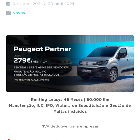
g
De 4 abril 2024 a 30 abril 2024
a
Novos
t
i
o
n
Renting Leasys 48 Meses | 80.000 Km
Manutenção, IUC, IPO, Viatura de Substituição e Gestão de
Multas incluídos
*IVA dedutível para empresas