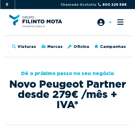
S
S
Chamada Gratuita
800 225 588
k
k
i
i
p
p
t
t
o
o
Viaturas
Marcas
Oficina
Campanhas
p
m
r
a
i
i
Dê o próximo passo no seu negócio
m
n
Novo Peugeot Partner
a
c
r
o
desde 279€ /mês +
y
n
IVA*
n
t
a
e
v
n
i
t