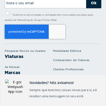
n
s
i
* Autorizo a comunicação e utilização dos meus dados pessoais para
r
a
acções de Marketing do Grupo Filinto Mota.
o
s
e
u
e
m
a
i
Pesquisar Novos ou Usados
Mobilidade Elétrica
l
Viaturas
Comparador de Viaturas
As Nossas
Clientes Profissionais
Marcas
Venda o seu carro
Produtos e serviços
Produtos Complementares
Oficina
Seguros Protector
Promoções e Destaques
Campanhas