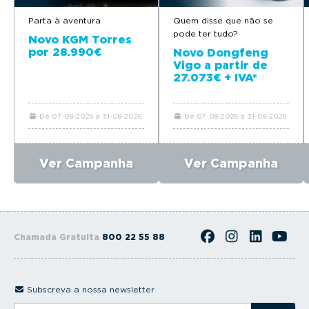
Parta à aventura
Quem disse que não se
pode ter tudo?
Novo KGM Torres
por 28.990€
Novo Dongfeng
Vigo a partir de
27.073€ + IVA*
De 07-08-2026 a 31-08-2026
De 07-08-2026 a 31-08-2026
Ver Campanha
Ver Campanha
Chamada Gratuita
800 22 55 88
Subscreva a nossa newsletter
I