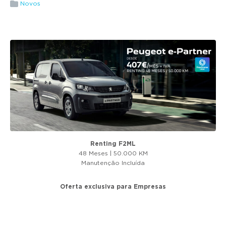
g
Novos
a
t
i
o
n
Renting F2ML
48 Meses | 50.000 KM
Manutenção Incluída
Oferta exclusiva para Empresas