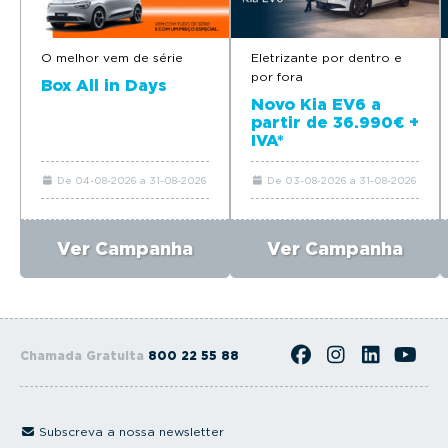
O melhor vem de série
Eletrizante por dentro e
por fora
Box All in Days
Novo Kia EV6 a
partir de 36.990€ +
IVA*
De 04-08-2026 a 31-08-2026
De 03-08-2026 a 31-08-2026
Ver Campanha
Ver Campanha
Chamada Gratuita
800 22 55 88
Subscreva a nossa newsletter