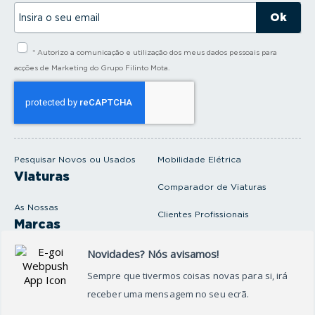
I
n
s
i
* Autorizo a comunicação e utilização dos meus dados pessoais para
r
a
acções de Marketing do Grupo Filinto Mota.
o
s
e
u
e
m
a
i
Pesquisar Novos ou Usados
Mobilidade Elétrica
l
Viaturas
Comparador de Viaturas
As Nossas
Clientes Profissionais
Marcas
Venda o seu carro
Produtos e serviços
Produtos Complementares
Oficina
Seguros Protector
Promoções e Destaques