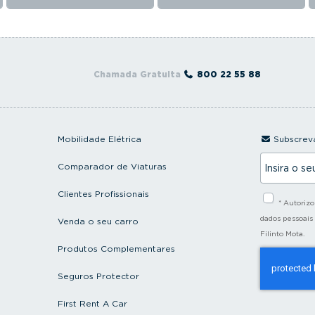
Chamada Gratuita
800 22 55 88
Mobilidade Elétrica
Subscreva
I
Comparador de Viaturas
n
s
i
Clientes Profissionais
* Autoriz
r
a
dados pessoais
Venda o seu carro
o
Filinto Mota.
s
Produtos Complementares
e
u
e
Seguros Protector
m
a
First Rent A Car
i