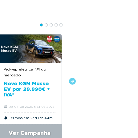
Pick-up elétrica Nº1 do
Descontos até 12.500€
mercado
Novo Citroën ë-C4
Novo KGM Musso
EV por 29.990€ +
IVA*
De 07-08-2026 a 31-08-2026
De 06-08-2026 a 31-08-2026
Termina em 23d 17h 44m
Termina em 23d 17h 44m
Ver Campanha
Ver Campanha