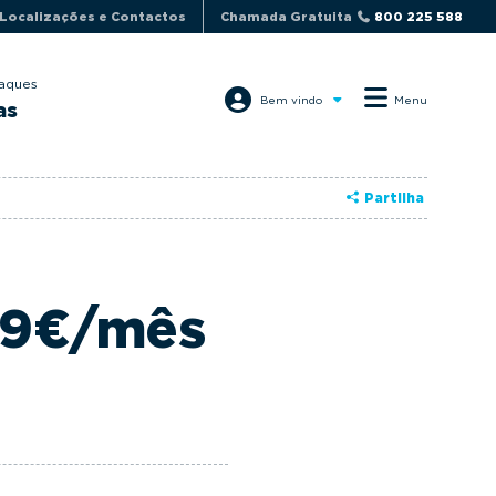
Localizações e Contactos
Chamada Gratuita
800 225 588
aques
Bem vindo
Menu
as
Partilha
99€/mês