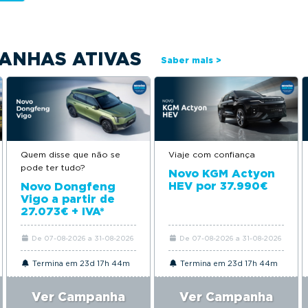
ANHAS ATIVAS
Saber mais >
Quem disse que não se
Viaje com confiança
pode ter tudo?
Novo KGM Actyon
HEV por 37.990€
Novo Dongfeng
Vigo a partir de
27.073€ + IVA*
De 07-08-2026 a 31-08-2026
De 07-08-2026 a 31-08-2026
Termina em 23d 17h 44m
Termina em 23d 17h 44m
Ver Campanha
Ver Campanha