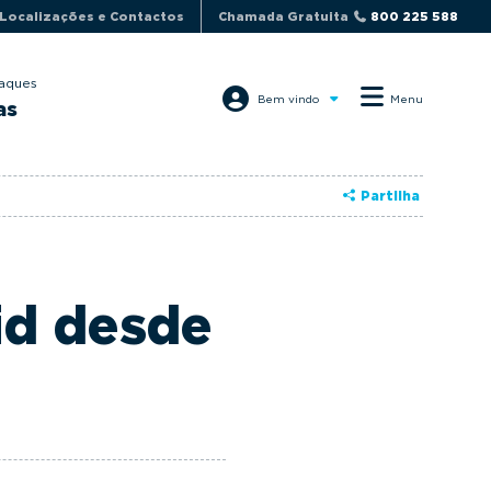
Localizações e Contactos
Chamada Gratuita
800 225 588
aques
Bem vindo
Menu
as
Partilha
id desde