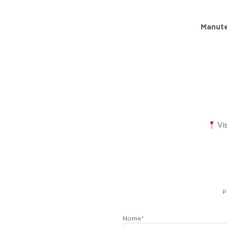
Manuten
Vis
P
Nome
*