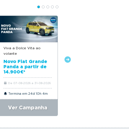
Viva a Dolce Vita ao
Soluções inovadoras para
volante
qualquer negócio
Novo Fiat Grande
Gama Farizon a
Panda a partir de
partir de 27.235€ +
14.900€*
IVA*
De 07-08-2026 a 31-08-2026
De 07-08-2026 a 31-08-2026
Termina em 24d 10h 4m
Termina em 24d 10h 4m
Ver Campanha
Ver Campanha