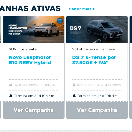
ANHAS ATIVAS
Saber mais >
SUV inteligente
Sofisticação à francesa
Novo Leapmotor
DS 7 E-Tense por
B10 REEV Hybrid
37.500€ + IVA*
De 07-08-2026 a 31-08-2026
De 07-08-2026 a 31-08-2026
Termina em 24d 10h 4m
Termina em 24d 10h 4m
Ver Campanha
Ver Campanha