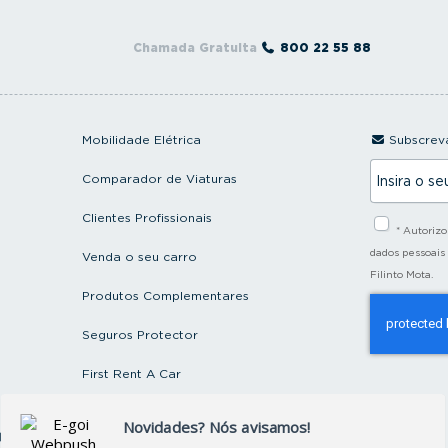
Chamada Gratuita
800 22 55 88
Mobilidade Elétrica
Subscreva
I
Comparador de Viaturas
n
s
i
Clientes Profissionais
* Autoriz
r
a
dados pessoais
Venda o seu carro
o
Filinto Mota.
s
Produtos Complementares
e
u
e
Seguros Protector
m
a
First Rent A Car
i
l
Artigos e Notícias
ctos