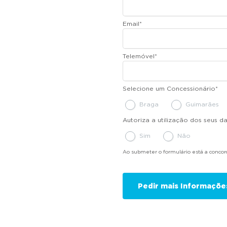
Email
*
Telemóvel
*
Selecione um Concessionário
*
Braga
Guimarães
Autoriza a utilização dos seus 
Sim
Não
Ao submeter o formulário está a conco