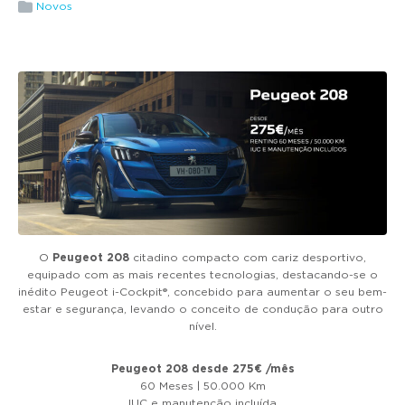
g
Novos
a
t
i
o
n
O
Peugeot 208
citadino compacto com cariz desportivo,
equipado com as mais recentes tecnologias, destacando-se o
inédito Peugeot i-Cockpit®, concebido para aumentar o seu bem-
estar e segurança, levando o conceito de condução para outro
nível.
Peugeot 208 desde 275€ /mês
60 Meses | 50.000 Km
IUC e manutenção incluída