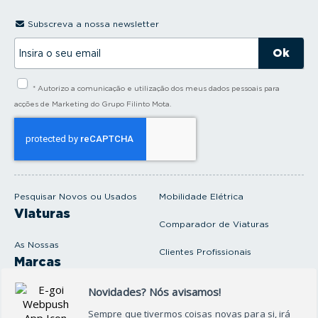
Subscreva a nossa newsletter
I
n
s
i
* Autorizo a comunicação e utilização dos meus dados pessoais para
r
a
acções de Marketing do Grupo Filinto Mota.
o
s
e
u
e
m
a
i
Pesquisar Novos ou Usados
Mobilidade Elétrica
l
Viaturas
Comparador de Viaturas
As Nossas
Clientes Profissionais
Marcas
Venda o seu carro
Produtos e serviços
Produtos Complementares
Oficina