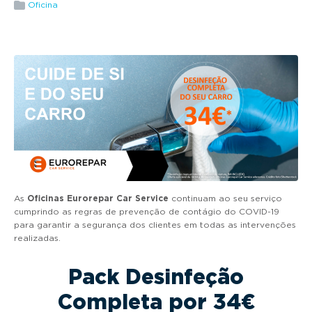
g
Oficina
a
t
i
o
n
As
Oficinas Eurorepar Car Service
continuam ao seu serviço
cumprindo as regras de prevenção de contágio do COVID-19
para garantir a segurança dos clientes em todas as intervenções
realizadas.
Pack Desinfeção
Completa por 34€