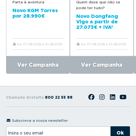
Parta à aventura
Quem disse que não se
pode ter tudo?
Novo KGM Torres
por 28.990€
Novo Dongfeng
Vigo a partir de
27.073€ + IVA*
De 07-08-2026 a 31-08-2026
De 07-08-2026 a 31-08-2026
Ver Campanha
Ver Campanha
Chamada Gratuita
800 22 55 88
Subscreva a nossa newsletter
I
n