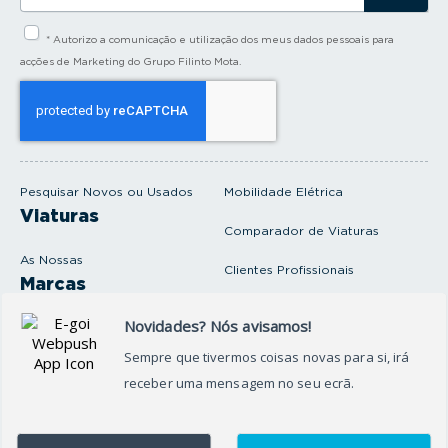
s
i
* Autorizo a comunicação e utilização dos meus dados pessoais para
r
a
acções de Marketing do Grupo Filinto Mota.
o
s
e
u
e
m
a
i
Pesquisar Novos ou Usados
Mobilidade Elétrica
l
Viaturas
Comparador de Viaturas
As Nossas
Clientes Profissionais
Marcas
Venda o seu carro
Produtos e serviços
Produtos Complementares
Oficina
Seguros Protector
Promoções e Destaques
Campanhas
First Rent A Car