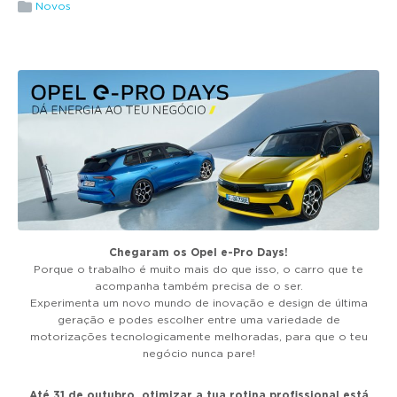
g
Novos
a
t
i
o
n
Chegaram os Opel e-Pro Days!
Porque o trabalho é muito mais do que isso, o carro que te
acompanha também precisa de o ser.
Experimenta um novo mundo de inovação e design de última
geração e podes escolher entre uma variedade de
motorizações tecnologicamente melhoradas, para que o teu
negócio nunca pare!
Até 31 de outubro, otimizar a tua rotina profissional está