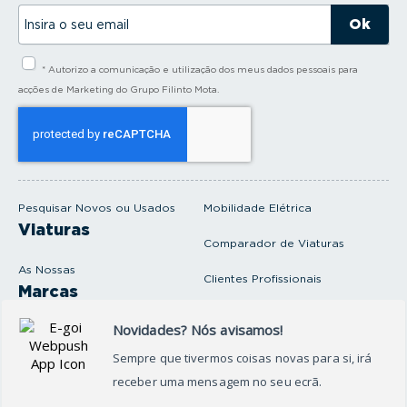
I
n
s
i
* Autorizo a comunicação e utilização dos meus dados pessoais para
r
a
acções de Marketing do Grupo Filinto Mota.
o
s
e
u
e
m
a
i
Pesquisar Novos ou Usados
Mobilidade Elétrica
l
Viaturas
Comparador de Viaturas
As Nossas
Clientes Profissionais
Marcas
Venda o seu carro
Produtos e serviços
Produtos Complementares
Oficina
Seguros Protector
Promoções e Destaques